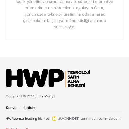
içerik yönetimiyle sınırlı kalmayıp, süreçleri otomatize
eden arka plan sistemleri kurgulayan Onur,
günümüzde teknoloji üretimine odaklanarak
çalışmalarını bilgisayar mühendisliği alanında
sürdürüyor.
Copyright © 2025,
EMY Medya
Künye
İletişim
HWP.com.tr
hosting
hizmeti
tarafından verilmektedir.