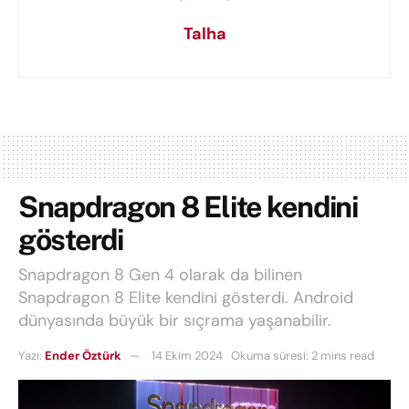
Talha
Snapdragon 8 Elite kendini
gösterdi
Snapdragon 8 Gen 4 olarak da bilinen
Snapdragon 8 Elite kendini gösterdi. Android
dünyasında büyük bir sıçrama yaşanabilir.
Yazı:
Ender Öztürk
14 Ekim 2024
Okuma süresi: 2 mins read