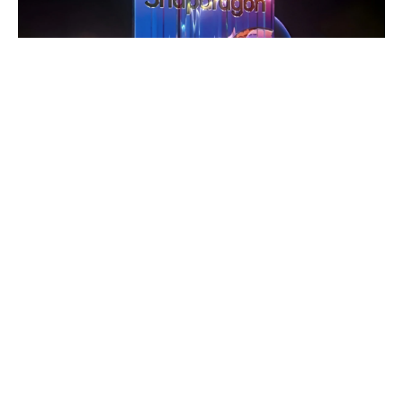
Qualcomm
, yeni nesil amiral gemisi işlemcisini
21
Ekim’de
resmen tanıtacak. Ancak bu yıl bir isim
değişikliği gündemde. Merakla
beklenen
Snapdragon 8 Gen 4
yerine işlemcinin,
Snapdragon 8 Elite
veya
Extreme Edition
olarak
adlandırılacağı söyleniyor.
İçindekiler
Snapdragon 8 Elite ilk olarak Xiaomi 15’te yer alacak