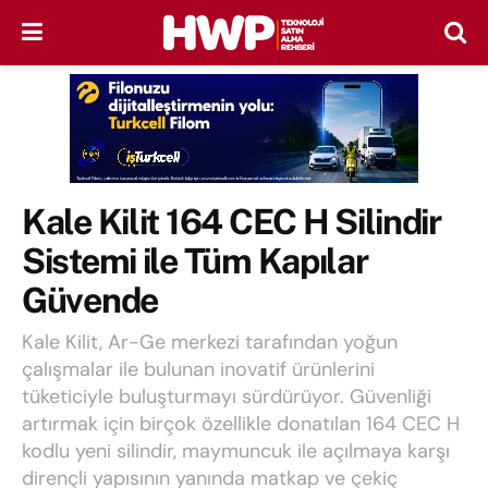
Kale Kilit 164 CEC H Silindir
Sistemi ile Tüm Kapılar
Güvende
Kale Kilit, Ar-Ge merkezi tarafından yoğun
çalışmalar ile bulunan inovatif ürünlerini
tüketiciyle buluşturmayı sürdürüyor. Güvenliği
artırmak için birçok özellikle donatılan 164 CEC H
kodlu yeni silindir, maymuncuk ile açılmaya karşı
dirençli yapısının yanında matkap ve çekiç