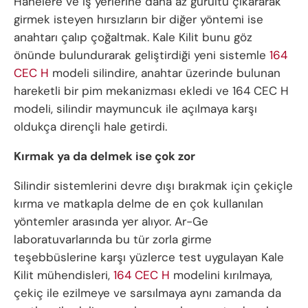
Hanelere ve iş yerlerine daha az gürültü çıkararak
girmek isteyen hırsızların bir diğer yöntemi ise
anahtarı çalıp çoğaltmak. Kale Kilit bunu göz
önünde bulundurarak geliştirdiği yeni sistemle
164
CEC H
modeli silindire, anahtar üzerinde bulunan
hareketli bir pim mekanizması ekledi ve 164 CEC H
modeli, silindir maymuncuk ile açılmaya karşı
oldukça dirençli hale getirdi.
Kırmak ya da delmek ise çok zor
Silindir sistemlerini devre dışı bırakmak için çekiçle
kırma ve matkapla delme de en çok kullanılan
yöntemler arasında yer alıyor. Ar-Ge
laboratuvarlarında bu tür zorla girme
teşebbüslerine karşı yüzlerce test uygulayan Kale
Kilit mühendisleri,
164 CEC H
modelini kırılmaya,
çekiç ile ezilmeye ve sarsılmaya aynı zamanda da