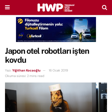
Japon otel robotları işten
kovdu
Yazı:
Yiğithan Kocaoğlu
16 Ocak 2019
Okuma süresi: 2 mins read