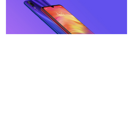
Redmi
,
Xioami’den
bağımsızlığı yeni ilan eden
firma, ilk bütçe dostu akıllı telefonu
Redmi Note
7
’yi geçen hafta satışa sunmuştu.
Çin’de
daha
bugün satışa giren telefon sadece
8 dakika 36
saniye
sonra stoklarda tükendi.
İlginizi çekebilir:
Xiaomi Note 6 Pro ısınma testi
(PUBG Mobile ve video kaydı)