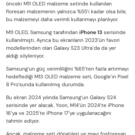
önceki M11 OLED malzeme setinde kullanılan
floresan malzemenin yalnızca %55’i kadar olsa bile,
bu malzemeyi daha verimli kullanmayı planlıyor.
M11 OLED, Samsung tarafından
iPhone 13
serisinde
kullanılmıştı. Ayrıca bu ekranların 2023’ün favori
modellerinden olan Galaxy S23 Ultra`da da yer
aldığı söyleniyor.
Samsung’un güç verimliliğini %65’ten fazla artırmayı
hedeflediği M13 OLED malzeme seti, Google’ın Pixel
8 Pro’sunda kullanılmış durumda.
Bu ekran 2024 yılında Samsung’un Galaxy S24
serisinde yer alacak. Yoon, M14’ün 2024’te iPhone
16’ya ve 2025’te iPhone 17’ye uygulanacağını
tahmin ediyor.
Ancak, malzeme seti döngüleri ve mavi fosforesan