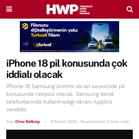
iPhone 18 pil konusunda çok
iddialı olacak
iPhone 18 Samsung üretimi ekran sayesinde pil
konusunda rakipsiz olacak. Samsung kendi
telefonlarında kullanmadığı ekranı Apple'a
verebilir.
Yazı:
Onur Balbaşı
15 Kasım 2023
Okuma süresi: 2 mins read