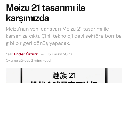
Meizu 21 tasarımı ile
karşımızda
Meizu'nun yeni canavarı Meizu 21 tasarımı ile
karşımıza çıktı. Çinli teknoloji devi sektöre bomba
gibi bir geri dönüş yapacak.
Yazı:
Ender Öztürk
15 Kasım 2023
Okuma süresi: 2 mins read