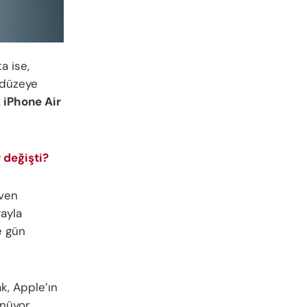
a ise,
 düzeye
,
iPhone Air
 değişti?
even
rayla
e gün
k, Apple’ın
nüyor.