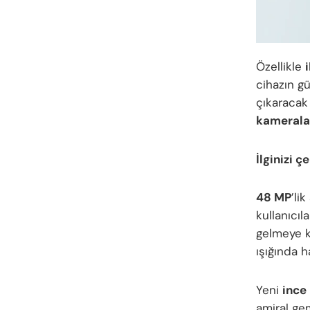
Özellikle
cihazın g
çıkaracak
kamerala
İlginizi ç
48 MP
’li
kullanıcıl
gelmeye k
ışığında h
Yeni
ince
amiral gem