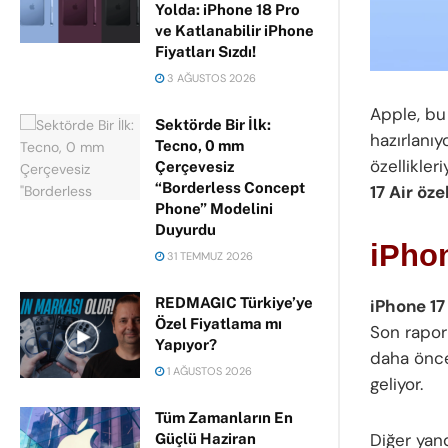
Yolda: iPhone 18 Pro
ve Katlanabilir iPhone
Fiyatları Sızdı!
3 AĞUSTOS 2026
Apple, bu
Sektörde Bir İlk:
hazırlanıy
Tecno, 0 mm
özellikler
Çerçevesiz
“Borderless Concept
17 Air öze
Phone” Modelini
Duyurdu
iPhon
31 TEMMUZ 2026
REDMAGIC Türkiye’ye
iPhone 17
Özel Fiyatlama mı
Son rapor
Yapıyor?
daha önce
1 AĞUSTOS 2026
geliyor.
Tüm Zamanların En
Diğer yan
Güçlü Haziran