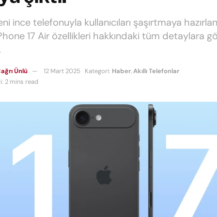
ni ince telefonuyla kullanıcıları şaşırtmaya hazırlan
Phone 17 Air özellikleri hakkındaki tüm detaylara g
.
ağrı Ünlü
12 Mart 2025
Kategori:
Haber
,
Akıllı Telefonlar
: 2 mins read