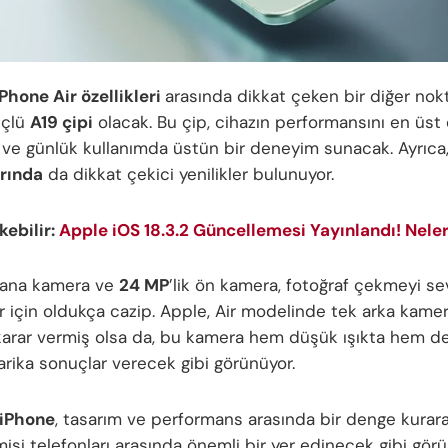
iPhone Air özellikleri
arasında dikkat çeken bir diğer nokt
üçlü
A19 çipi
olacak. Bu çip, cihazın performansını en üst
 ve günlük kullanımda üstün bir deneyim sunacak. Ayrıca
rında
da dikkat çekici yenilikler bulunuyor.
ekebilir:
Apple iOS 18.3.2 Güncellemesi Yayınlandı! Neler
k ana kamera ve
24 MP
’lik ön kamera, fotoğraf çekmeyi s
ar için oldukça cazip. Apple, Air modelinde tek arka kame
arar vermiş olsa da, bu kamera hem düşük ışıkta hem d
arika sonuçlar verecek gibi görünüyor.
 iPhone
, tasarım ve performans arasında bir denge kurara
isi telefonları arasında önemli bir yer edinecek gibi görü