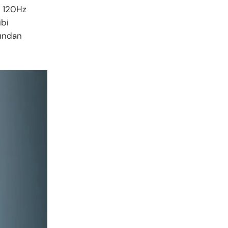
, 120Hz
ibi
sından