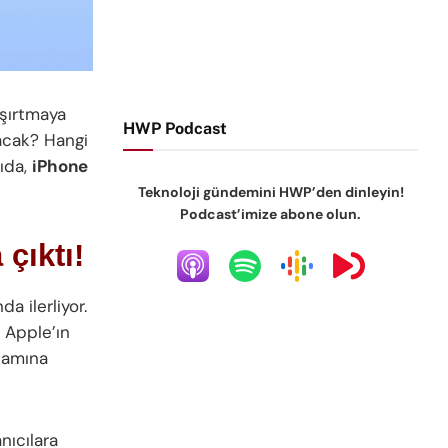
aşırtmaya
HWP Podcast
nacak? Hangi
zıda,
iPhone
Teknoloji gündemini HWP’den dinleyin!
Podcast’imize abone olun.
 çıktı!
a ilerliyor.
 Apple’ın
lamına
nıcılara