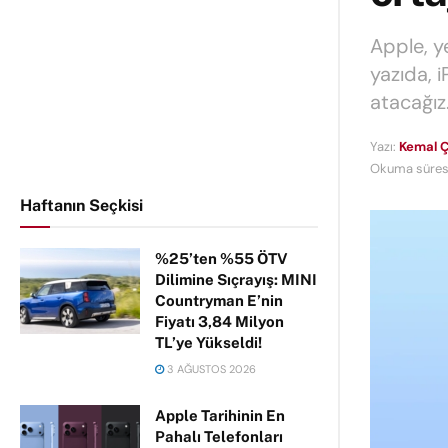
Apple, ye
yazıda, i
atacağız
Yazı:
Kemal Ç
Okuma süresi
Haftanın Seçkisi
%25’ten %55 ÖTV
Dilimine Sıçrayış: MINI
Countryman E’nin
Fiyatı 3,84 Milyon
TL’ye Yükseldi!
3 AĞUSTOS 2026
Apple Tarihinin En
Pahalı Telefonları