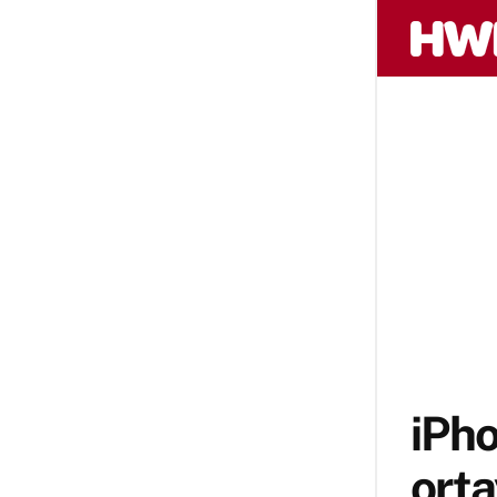
iPho
orta