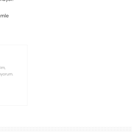
imle
im,
ıyorum.