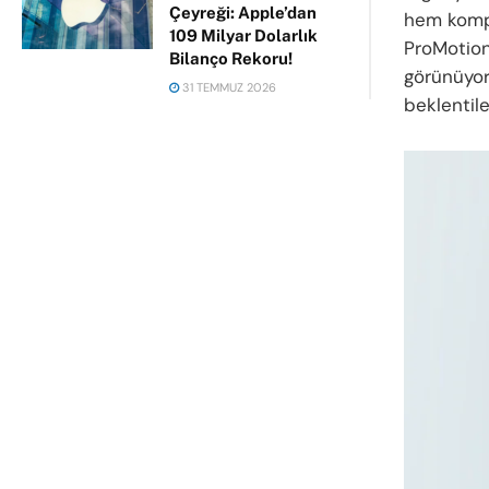
Çeyreği: Apple’dan
hem kompa
109 Milyar Dolarlık
ProMotion
Bilanço Rekoru!
görünüyor
31 TEMMUZ 2026
beklentile