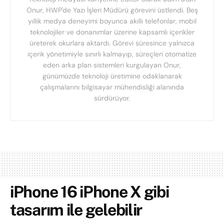
Onur, HWP'de Yazı İşleri Müdürü görevini üstlendi. Beş
yıllık medya deneyimi boyunca akıllı telefonlar, mobil
teknolojiler ve donanımlar üzerine kapsamlı içerikler
üreterek okurlara aktardı. Görevi süresince yalnızca
içerik yönetimiyle sınırlı kalmayıp, süreçleri otomatize
eden arka plan sistemleri kurgulayan Onur,
günümüzde teknoloji üretimine odaklanarak
çalışmalarını bilgisayar mühendisliği alanında
sürdürüyor.
iPhone 16 iPhone X gibi
tasarım ile gelebilir