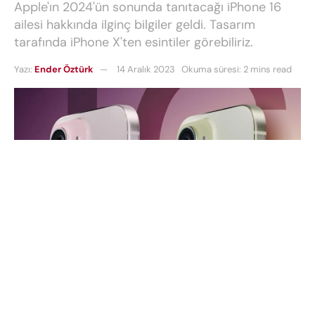
Apple'ın 2024'ün sonunda tanıtacağı iPhone 16
ailesi hakkında ilginç bilgiler geldi. Tasarım
tarafında iPhone X'ten esintiler görebiliriz.
Yazı:
Ender Öztürk
14 Aralık 2023
Okuma süresi: 2 mins read
Apple
‘ın yeni modelleri, iPhone 15 ve iPhone 15 Plus,
geniş bir çeşitlilik sunarak teknoloji dünyasında
olumlu karşılandı. Ancak Apple, tasarımını daha da