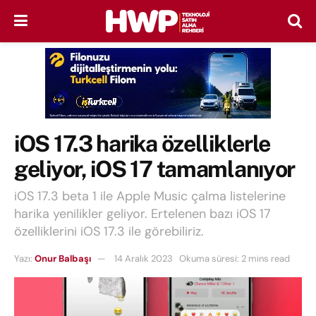
iOS 17.3 harika özelliklerle
geliyor, iOS 17 tamamlanıyor
iOS 17.3 beta 1 ile Apple Music çalma listelerine
harika yenilikler geliyor. Ertelenen bazı iOS 17
özelliklerini iOS 17.3 ile görebiliriz.
Yazı:
Onur Balbaşı
14 Aralık 2023
Okuma süresi: 2 mins read