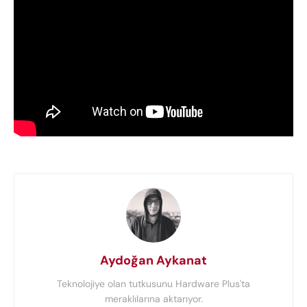
Aydoğan Aykanat
Teknolojiye olan tutkusunu Hardware Plus'ta
meraklılarına aktarıyor.