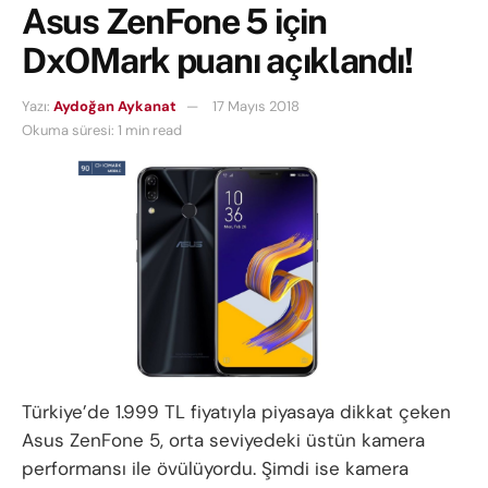
Asus ZenFone 5 için
DxOMark puanı açıklandı!
Yazı:
Aydoğan Aykanat
17 Mayıs 2018
Okuma süresi: 1 min read
Türkiye’de 1.999 TL fiyatıyla piyasaya dikkat çeken
Asus ZenFone 5, orta seviyedeki üstün kamera
performansı ile övülüyordu. Şimdi ise kamera