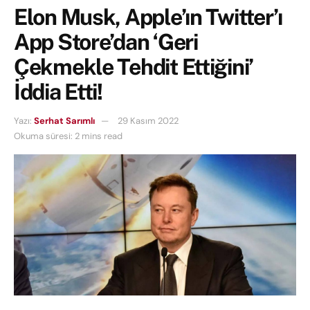
Elon Musk, Apple’ın Twitter’ı
App Store’dan ‘Geri
Çekmekle Tehdit Ettiğini’
İddia Etti!
Yazı:
Serhat Sarımlı
29 Kasım 2022
Okuma süresi: 2 mins read