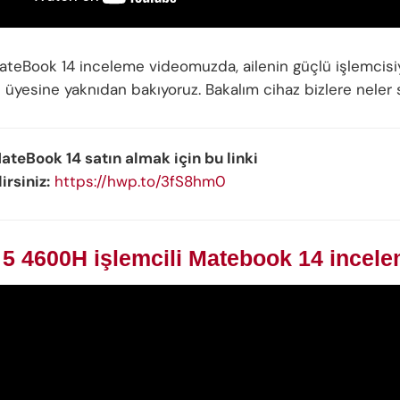
teBook 14 inceleme videomuzda, ailenin güçlü işlemcisi
i üyesine yaknıdan bakıyoruz. Bakalım cihaz bizlere neler
teBook 14 satın almak için bu linki
irsiniz:
https://hwp.to/3fS8hm0
5 4600H işlemcili Matebook 14 incele