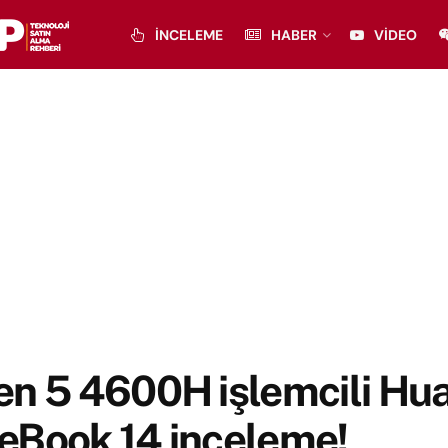
İNCELEME
HABER
VIDEO
en 5 4600H işlemcili Hu
eBook 14 inceleme!