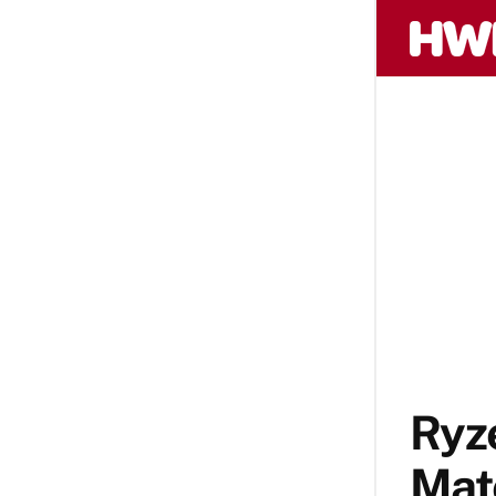
Ryz
Mat