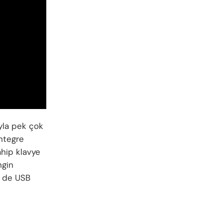
yla pek çok
ntegre
ahip klavye
ngin
t de USB