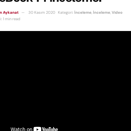
n Aykanat
30 Kasım 2020
Kategori:
İnceleme
,
İnceleme
,
Video
: 1 min read