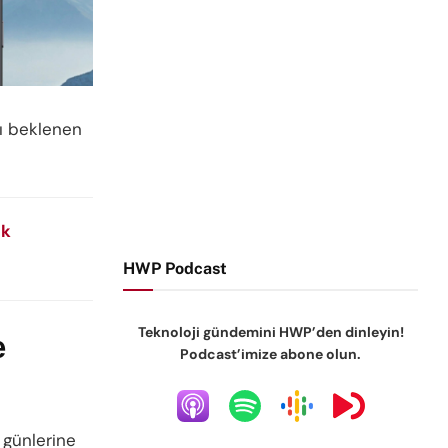
ası beklenen
ik
HWP Podcast
Teknoloji gündemini HWP’den dinleyin!
e
Podcast’imize abone olun.
 günlerine