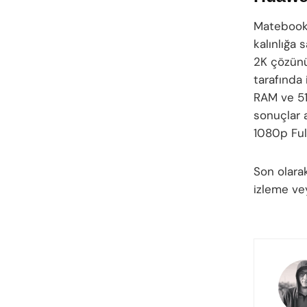
Matebook 1
kalınlığa 
2K çözünü
tarafında
RAM ve 51
sonuçlar 
1080p Full
Son olara
izleme ve