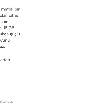
 mm’lik bir
olan cihaz,
nanım
H, 16 GB
ukça güçlü
 oyunu
uz.
 video
ktarıyor.