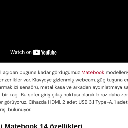
al açıdan bugüne kadar gördüğümüz
Matebook
modelleri
nzerlikler var. Klavyeye gizlenmiş webcam, güç tuşuna e
armak izi sensörü, metal kasa ve arkadan aydınlatmaya s
bir kaçı. Bu sefer giriş çıkış noktası olarak biraz daha ze
r görüyoruz. Cihazda HDMI, 2 adet USB 3.1 Type-A, 1 ade
işi bulunuyor.
 Matebook 14 özellikleri