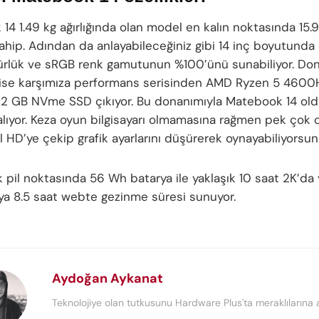
4 1.49 kg ağırlığında olan model en kalın noktasında 15.9
sahip. Adından da anlayabileceğiniz gibi 14 inç boyutunda 
rlük ve sRGB renk gamutunun %100’ünü sunabiliyor. Do
 ise karşımıza performans serisinden AMD Ryzen 5 4600
2 GB NVme SSD çıkıyor. Bu donanımıyla Matebook 14 old
alıyor. Keza oyun bilgisayarı olmamasına rağmen pek çok
 HD’ye çekip grafik ayarlarını düşürerek oynayabiliyorsun
k pil noktasında 56 Wh batarya ile yaklaşık 10 saat 2K’da
ya 8.5 saat webte gezinme süresi sunuyor.
Aydoğan Aykanat
Teknolojiye olan tutkusunu Hardware Plus'ta meraklılarına a