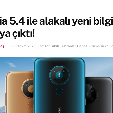
a 5.4 ile alakalı yeni bilgi
ya çıktı!
leş
30 Kasım 2020
Kategori:
Akıllı Telefonlar
,
Genel
Okuma süresi: 2