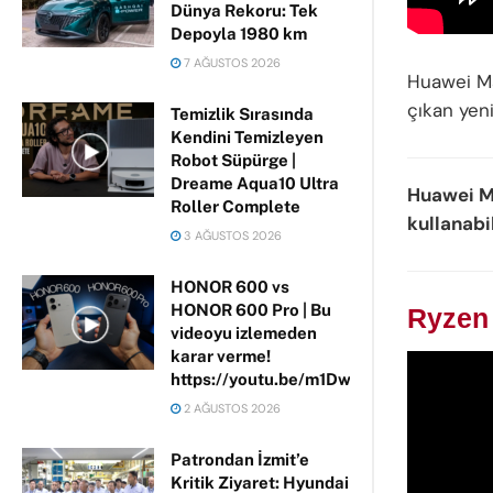
Dünya Rekoru: Tek
Depoyla 1980 km
7 AĞUSTOS 2026
Huawei Ma
çıkan yen
Temizlik Sırasında
Kendini Temizleyen
Robot Süpürge |
Dreame Aqua10 Ultra
Huawei Ma
Roller Complete
kullanabil
3 AĞUSTOS 2026
HONOR 600 vs
HONOR 600 Pro | Bu
Ryzen 
videoyu izlemeden
karar verme!
https://youtu.be/m1DwhP3lPCM
2 AĞUSTOS 2026
Patrondan İzmit’e
Kritik Ziyaret: Hyundai