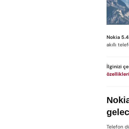
Nokia 5.4
akıllı tel
İlginizi ç
özellikleri
Nokia
gelec
Telefon d