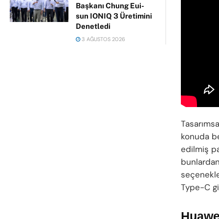
Başkanı Chung Eui-
sun IONIQ 3 Üretimini
Denetledi
3 AĞUSTOS 2026
Tasarıms
konuda be
edilmiş p
bunlardan 
seçenekle
Type-C gir
Huawei