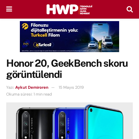
Honor 20, GeekBench skoru
görüntülendi
Yazı:
Aykut Demiroren
15 Mayıs 2019
Okuma süresi: 1 min read