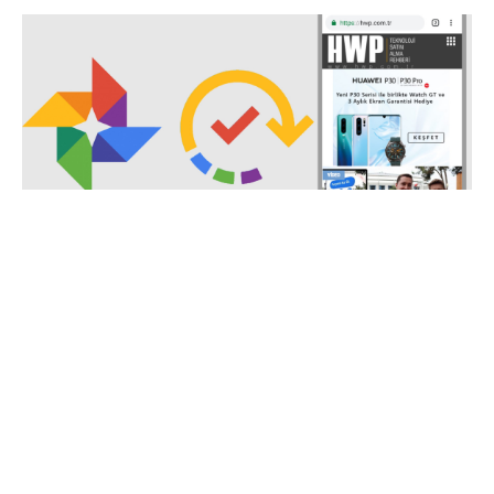
Google Fotoğraflar
mobil cihazlarda görsellerinizi
hesabınızı yedeklemeniz için en iyi çözümlerden
biri. Otamatik yedeklenen kamera fotoğrafları
dışındaki
ekran görüntülerini de hesabınıza
yedekleyip
farklı cihazlarda kullanmanız mümkün.
İlginizi çekebilir :
Google Fotoğraflar Uygulamasına
Yeni Özellikler Geliyor