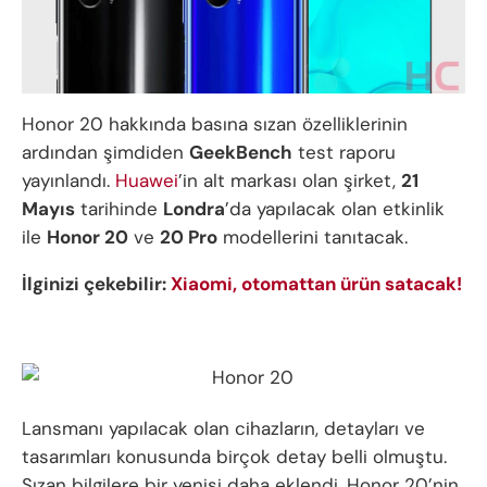
Honor 20 hakkında basına sızan özelliklerinin
ardından şimdiden
GeekBench
test raporu
yayınlandı.
Huawei
’in alt markası olan şirket,
21
Mayıs
tarihinde
Londra
’da yapılacak olan etkinlik
ile
Honor 20
ve
20 Pro
modellerini tanıtacak.
İlginizi çekebilir:
Xiaomi, otomattan ürün satacak!
Lansmanı yapılacak olan cihazların, detayları ve
tasarımları konusunda birçok detay belli olmuştu.
Sızan bilgilere bir yenisi daha eklendi. Honor 20’nin