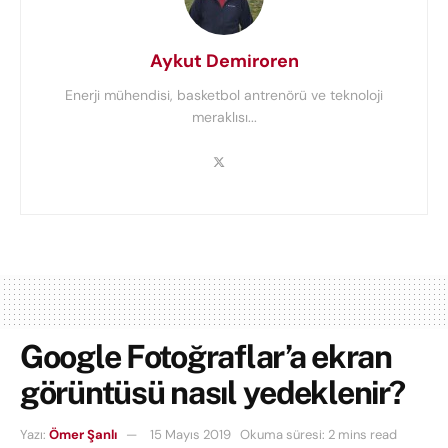
Aykut Demiroren
Enerji mühendisi, basketbol antrenörü ve teknoloji
meraklısı...
Google Fotoğraflar’a ekran
görüntüsü nasıl yedeklenir?
Yazı:
Ömer Şanlı
15 Mayıs 2019
Okuma süresi: 2 mins read