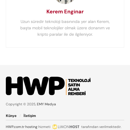
Kerem Enginar
Uzun süredir teknoloji basınında yer alan Kerem,
başta mobil teknolojiler olmak üzere donanım ve
kripto paralar ile de ilgileniyor.
Copyright © 2025,
EMY Medya
Künye
İletişim
HWP.com.tr
hosting
hizmeti
tarafından verilmektedir.