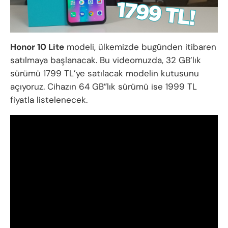
Honor 10 Lite
modeli, ülkemizde bugünden itibaren
satılmaya başlanacak. Bu videomuzda, 32 GB’lık
sürümü 1799 TL’ye satılacak modelin kutusunu
açıyoruz. Cihazın 64 GB”lık sürümü ise 1999 TL
fiyatla listelenecek.