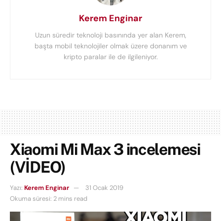
Kerem Enginar
Uzun süredir teknoloji basınında yer alan Kerem,
başta mobil teknolojiler olmak üzere donanım ve
kripto paralar ile de ilgileniyor.
Xiaomi Mi Max 3 incelemesi
(VİDEO)
Yazı:
Kerem Enginar
31 Ocak 2019
Okuma süresi: 2 mins read