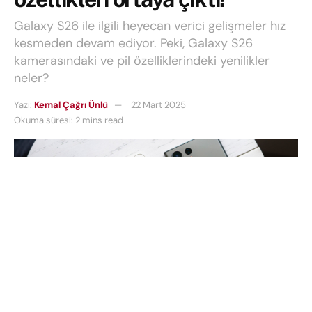
Galaxy S26 ile ilgili heyecan verici gelişmeler hız
kesmeden devam ediyor. Peki, Galaxy S26
kamerasındaki ve pil özelliklerindeki yenilikler
neler?
Yazı:
Kemal Çağrı Ünlü
22 Mart 2025
Okuma süresi: 2 mins read
Galaxy S26
ile ilgili heyecan verici gelişmeler hız