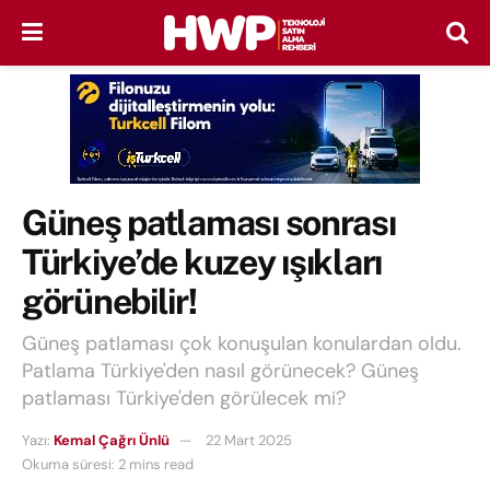
Güneş patlaması sonrası
Türkiye’de kuzey ışıkları
görünebilir!
Güneş patlaması çok konuşulan konulardan oldu.
Patlama Türkiye'den nasıl görünecek? Güneş
patlaması Türkiye'den görülecek mi?
Yazı:
Kemal Çağrı Ünlü
22 Mart 2025
Okuma süresi: 2 mins read