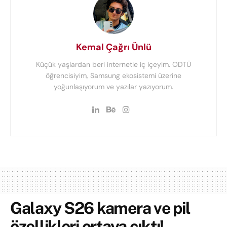
Kemal Çağrı Ünlü
Küçük yaşlardan beri internetle iç içeyim. ODTÜ
öğrencisiyim, Samsung ekosistemi üzerine
yoğunlaşıyorum ve yazılar yazıyorum.
Galaxy S26 kamera ve pil
özellikleri ortaya çıktı!