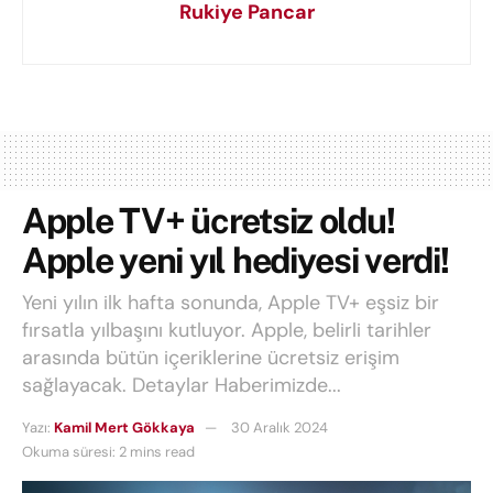
Rukiye Pancar
Apple TV+ ücretsiz oldu!
Apple yeni yıl hediyesi verdi!
Yeni yılın ilk hafta sonunda, Apple TV+ eşsiz bir
fırsatla yılbaşını kutluyor. Apple, belirli tarihler
arasında bütün içeriklerine ücretsiz erişim
sağlayacak. Detaylar Haberimizde...
Yazı:
Kamil Mert Gökkaya
30 Aralık 2024
Okuma süresi: 2 mins read