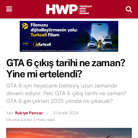
GTA 6 çıkış tarihi ne zaman?
Yine mi ertelendi?
GTA 6 için heyecanlı bekleyiş uzun zamandır
devam ediyor. Peki GTA 6 çıkış tarihi ne zaman?
GTA 6 gerçekten 2025 yılında mı çıkacak?
Yazı:
Rukiye Pancar
31 Aralık 2024
Okuma süresi: 2 mins read