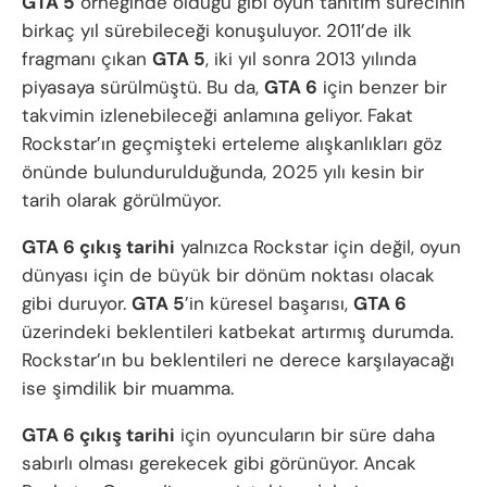
GTA 5
örneğinde olduğu gibi oyun tanıtım sürecinin
birkaç yıl sürebileceği konuşuluyor. 2011’de ilk
fragmanı çıkan
GTA 5
, iki yıl sonra 2013 yılında
piyasaya sürülmüştü. Bu da,
GTA 6
için benzer bir
takvimin izlenebileceği anlamına geliyor. Fakat
Rockstar’ın geçmişteki erteleme alışkanlıkları göz
önünde bulundurulduğunda, 2025 yılı kesin bir
tarih olarak görülmüyor.
GTA 6 çıkış tarihi
yalnızca Rockstar için değil, oyun
dünyası için de büyük bir dönüm noktası olacak
gibi duruyor.
GTA 5
’in küresel başarısı,
GTA 6
üzerindeki beklentileri katbekat artırmış durumda.
Rockstar’ın bu beklentileri ne derece karşılayacağı
ise şimdilik bir muamma.
GTA 6 çıkış tarihi
için oyuncuların bir süre daha
sabırlı olması gerekecek gibi görünüyor. Ancak