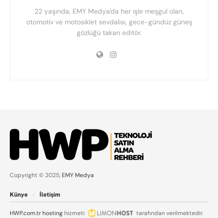
22 yaşında, EMY Medya'da her işle meşgul olan,
otomotiv ve motosiklet sevdalısı, gece-gündüz güneş
gözlüğü takan editör.
Copyright © 2025,
EMY Medya
Künye
İletişim
HWP.com.tr
hosting
hizmeti
tarafından verilmektedir.