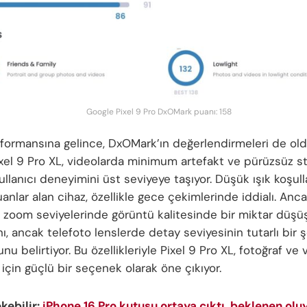
Google Pixel 9 Pro DxOMark puanı: 158
formansına gelince, DxOMark’ın değerlendirmeleri de ol
ixel 9 Pro XL, videolarda minimum artefakt ve pürüzsüz st
llanıcı deneyimini üst seviyeye taşıyor. Düşük ışık koşul
nlar alan cihaz, özellikle gece çekimlerinde iddialı. Anc
ta zoom seviyelerinde görüntü kalitesinde bir miktar düşü
ı, ancak telefoto lenslerde detay seviyesinin tutarlı bir 
u belirtiyor. Bu özellikleriyle Pixel 9 Pro XL, fotoğraf ve 
 için güçlü bir seçenek olarak öne çıkıyor.
ekebilir:
iPhone 16 Pro kutusu ortaya çıktı, beklenen oluy