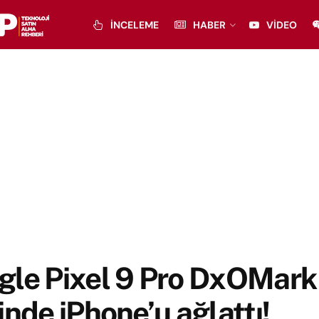
İNCELEME
HABER
VIDEO
gle Pixel 9 Pro DxOMark
inde iPhone’u ağlattı!