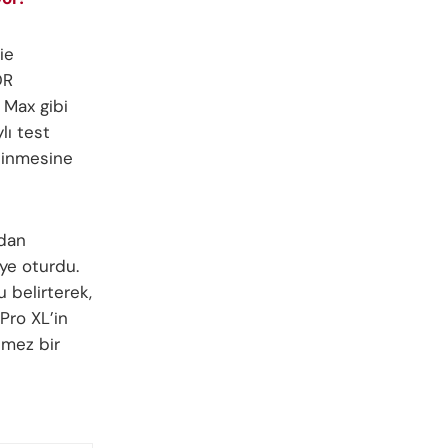
ie
DR
 Max gibi
lı test
edinmesine
ndan
eye oturdu.
 belirterek,
 Pro XL’in
ilmez bir