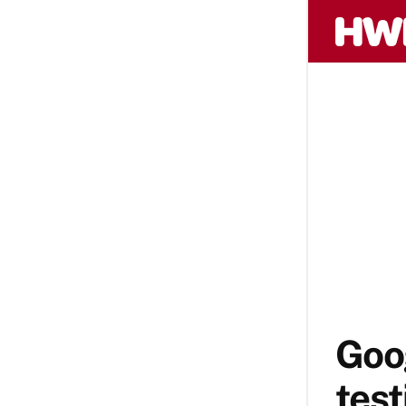
Goo
test