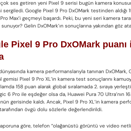
 çok ses getiren yeni Pixel 9 serisi bugün kamera konusu
i sergiledi. Google Pixel 9 Pro DxOMark testinden aldığı 1
 Pro Max’i geçmeyi başardı. Peki, bu yeni seri kamera tar
lar sunuyor? Gelin DxOMark’ın sonuçlarına yakından göz ata
e Pixel 9 Pro DxOMark puanı i
a
 dünyasında kamera performanslarıyla tanınan DxOMark, 
al gemisi Pixel 9 Pro XL’in kamera test sonuçlarını kamu
lamda 158 puan alarak global sıralamada 2. sıraya yerleşti
ic 6 Pro ile eşdeğer olsa da, Huawei Pura 70 Ultra’nın 16
nün gerisinde kaldı. Ancak, Pixel 9 Pro XL’in kamera perf
arafından övgü dolu sözlerle değerlendirildi.
raporuna göre, telefon “olağanüstü görüntü ve video netli