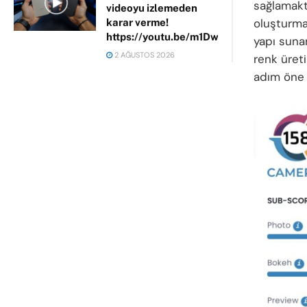
sağlamakta
videoyu izlemeden
oluşturmak
karar verme!
https://youtu.be/m1DwhP3lPCM
yapı suna
2 AĞUSTOS 2026
renk üreti
adım öne ç