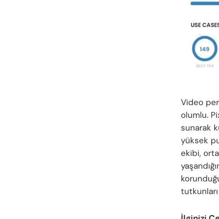
Video per
olumlu. P
sunarak ku
yüksek pua
ekibi, or
yaşandığın
korunduğun
tutkunları
İlginizi Ç