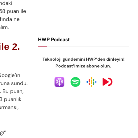
ndaki
58 puan ile
afında ne
lım.
HWP Podcast
le 2.
Teknoloji gündemini HWP’den dinleyin!
Podcast’imize abone olun.
Google’ın
oyuna sundu.
. Bu puan,
3 puanlık
ormansı,
ği”