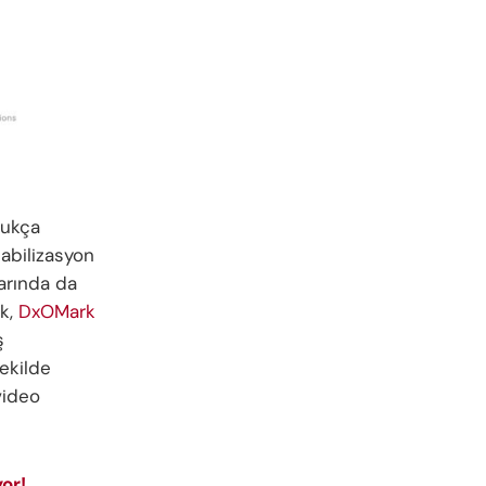
dukça
abilizasyon
larında da
ak,
DxOMark
ş
şekilde
video
or!