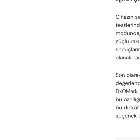
Cihazın se
testlerind
modunda, 
güçlü raki
sonuçların
olanak tan
Son olara
değerlendi
DxOMark, 
bu özelliğ
bu dikkat 
seçenek o