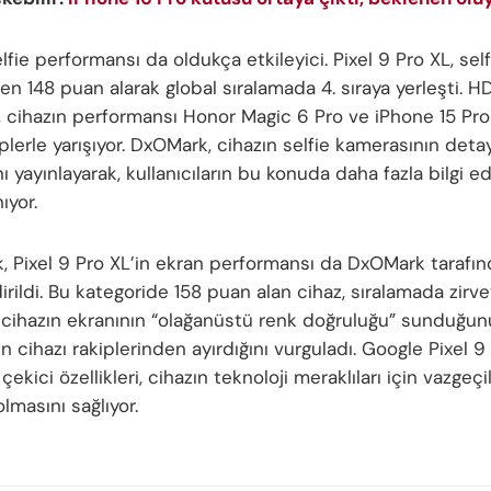
lfie performansı da oldukça etkileyici. Pixel 9 Pro XL, self
en 148 puan alarak global sıralamada 4. sıraya yerleşti. H
cihazın performansı Honor Magic 6 Pro ve iPhone 15 Pro
plerle yarışıyor. DxOMark, cihazın selfie kamerasının detay
ı yayınlayarak, kullanıcıların bu konuda daha fazla bilgi 
ıyor.
k, Pixel 9 Pro XL’in ekran performansı da DxOMark tarafı
rildi. Bu kategoride 158 puan alan cihaz, sıralamada zirv
cihazın ekranının “olağanüstü renk doğruluğu” sunduğunu
in cihazı rakiplerinden ayırdığını vurguladı. Google Pixel 9
çekici özellikleri, cihazın teknoloji meraklıları için vazgeç
lmasını sağlıyor.