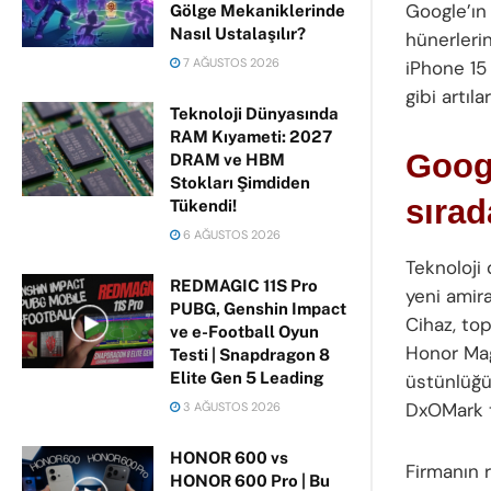
Google’ın
Gölge Mekaniklerinde
Nasıl Ustalaşılır?
hünerlerin
7 AĞUSTOS 2026
iPhone 15
gibi artı
Teknoloji Dünyasında
RAM Kıyameti: 2027
Googl
DRAM ve HBM
Stokları Şimdiden
sırad
Tükendi!
6 AĞUSTOS 2026
Teknoloji
REDMAGIC 11S Pro
yeni amir
PUBG, Genshin Impact
Cihaz, top
ve e-Football Oyun
Honor Mag
Testi | Snapdragon 8
Elite Gen 5 Leading
üstünlüğü
DxOMark t
3 AĞUSTOS 2026
HONOR 600 vs
Firmanın 
HONOR 600 Pro | Bu