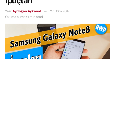
İpuçları
Yazı:
Aydoğan Aykanat
27 Ekim 2017
Okuma süresi: 1 min read
Samsung’un son akıllı cihazı Galaxy Note8, güçlü
donanımın yanı sıra yazılımsal açıdan da kolaylıklar
sunuyor. Bu videoda da Aydoğan Note8 kullanımını
kolaylaştıran ufak ipuçlarından bahsediyor. Bu
ipuçlarının bazıları Note8’e özel olsa da başta son 2