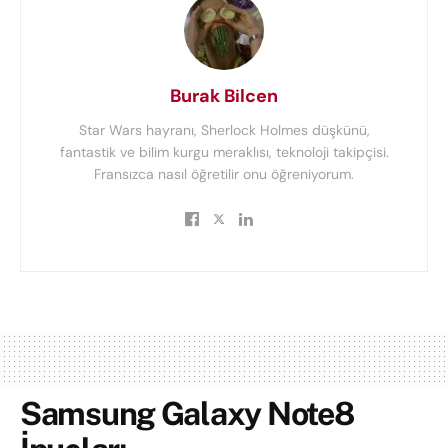
Burak Bilcen
Star Wars hayranı, Sherlock Holmes düşkünü,
fantastik ve bilim kurgu meraklısı, teknoloji takipçisi.
Fransızca nasıl öğretilir onu öğreniyorum.
Samsung Galaxy Note8