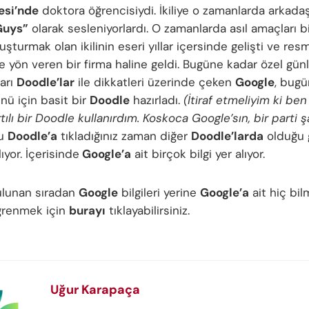
esi’nde
doktora öğrencisiydi. İkiliye o zamanlarda arkadaş
Guys”
olarak sesleniyorlardı. O zamanlarda asıl amaçları b
şturmak olan ikilinin eseri yıllar içersinde gelişti ve re
ye yön veren bir firma haline geldi. Bugüne kadar özel gün
ları
Doodle’lar
ile dikkatleri üzerinde çeken
Google
, bugü
ü için basit bir
Doodle
hazırladı.
(İtiraf etmeliyim ki be
ılı bir Doodle kullanırdım. Koskoca Google’sın, bir parti 
Bu
Doodle’a
tıkladığınız zaman diğer
Doodle’larda
olduğu g
lıyor. İçerisinde
Google’a
ait birçok bilgi yer alıyor.
ulunan sıradan
Google
bilgileri yerine
Google’a
ait hiç bil
öğrenmek için
burayı
tıklayabilirsiniz.
Uğur Karapaça