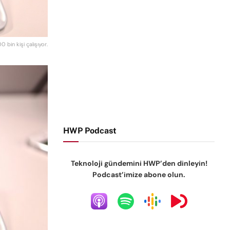
0 bin kişi çalışıyor.
HWP Podcast
Teknoloji gündemini HWP’den dinleyin!
Podcast’imize abone olun.