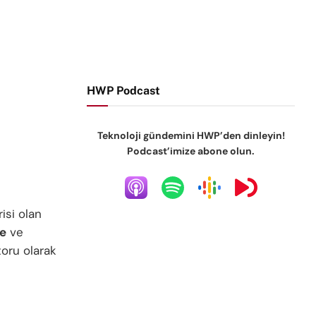
HWP Podcast
Teknoloji gündemini HWP’den dinleyin!
Podcast’imize abone olun.
isi olan
ge
ve
oru olarak