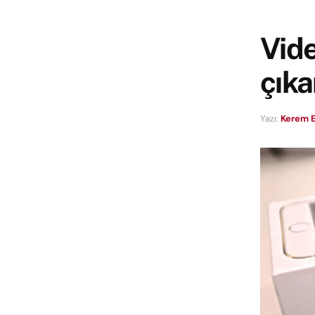
Vide
çıka
Yazı:
Kerem E