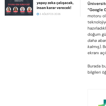
yapay zeka çalışacak,
Üniversit
insan karar verecek!
“Google 
3 AĞUSTOS 2026
motoru olu
teknoloji
hazırladık
doğum gün
daha abart
kalmış)
. 
ekranı açı
Burada b
bilgileri 