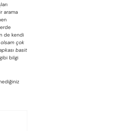
ları
ir arama
smen
lerde
n de kendi
n olsam çok
şapkası basit
ibi bilgi
mediğiniz