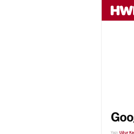
Goog
Yazı:
Uğur K