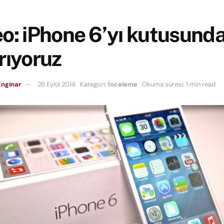
o: iPhone 6’yı kutusund
rıyoruz
nginar
26 Eylül 2014
Kategori:
İnceleme
Okuma süresi: 1 min read