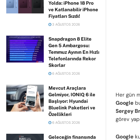
Yolda: iPhone 18 Pro
ve Katlanabilir iPhone
Fiyatları Sızdı!
3 AĞUSTOS 2026
Snapdragon 8 Elite
Gen 5 Ambargosu:
Temmuz Ayının En Hızlı
Telefonlarında Rekor
Skorlar
6 AĞUSTOS 2026
Mevcut Araçlara
Her gün mu
Gelmiyor, IONIQ 6 ile
Başlıyor: Hyundai
Google
bu
Bluelink Paketleri ve
Sergey Br
Özellikleri
görev yap
6 AĞUSTOS 2026
Google
ku
Geleceğin finansında