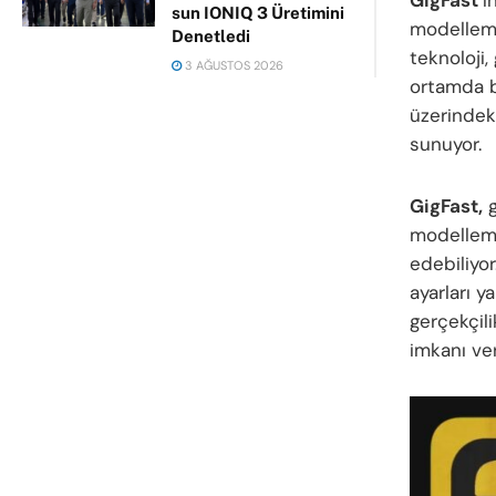
sun IONIQ 3 Üretimini
modelleme
Denetledi
teknoloji,
3 AĞUSTOS 2026
ortamda b
üzerindek
sunuyor.
GigFast,
g
modelleme
edebiliyor
ayarları y
gerçekçili
imkanı ver