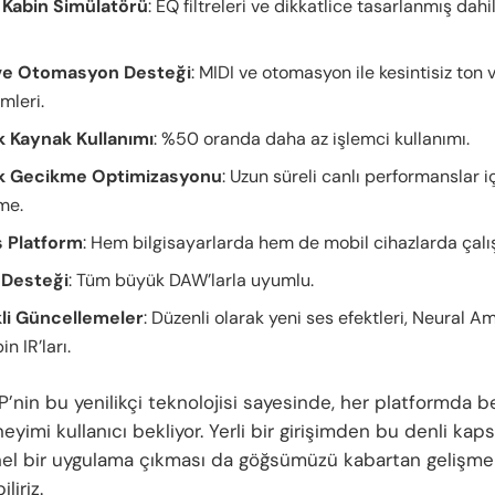
i Kabin Simülatörü
: EQ filtreleri ve dikkatlice tasarlanmış dahi
ve Otomasyon Desteği
: MIDI ve otomasyon ile kesintisiz ton 
mleri.
 Kaynak Kullanımı
: %50 oranda daha az işlemci kullanımı.
k Gecikme Optimizasyonu
: Uzun süreli canlı performanslar 
me.
 Platform
: Hem bilgisayarlarda hem de mobil cihazlarda çal
 Desteği
: Tüm büyük DAW’larla uyumlu.
li Güncellemeler
: Düzenli olarak yeni ses efektleri, Neural A
in IR’ları.
’nin bu yenilikçi teknolojisi sayesinde, her platformda b
yimi kullanıcı bekliyor. Yerli bir girişimden bu denli kap
el bir uygulama çıkması da göğsümüzü kabartan gelişmel
liriz.