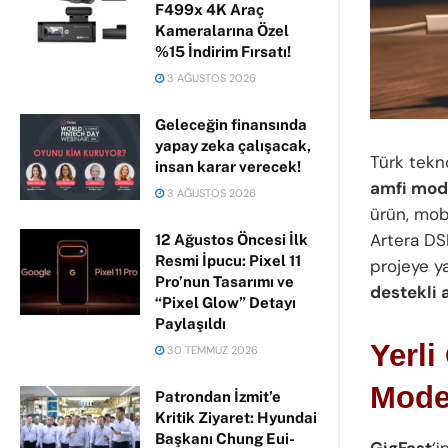
F499x 4K Araç
Kameralarına Özel
%15 İndirim Fırsatı!
3 AĞUSTOS 2026
Geleceğin finansında
yapay zeka çalışacak,
Türk tekno
insan karar verecek!
amfi mode
3 AĞUSTOS 2026
ürün, mobi
Artera DSP
12 Ağustos Öncesi İlk
Resmi İpucu: Pixel 11
projeye ya
Pro’nun Tasarımı ve
destekli 
“Pixel Glow” Detayı
Paylaşıldı
Yerli
30 TEMMUZ 2026
Mode
Patrondan İzmit’e
Kritik Ziyaret: Hyundai
Başkanı Chung Eui-
GigFast
‘i