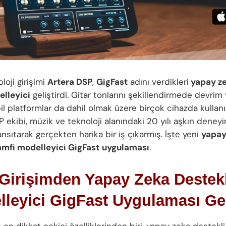
loji girişimi
Artera DSP
,
GigFast
adını verdikleri
yapay ze
lleyici
geliştirdi. Gitar tonlarını şekillendirmede devrim
l platformlar da dahil olmak üzere birçok cihazda kullanıl
 ekibi, müzik ve teknoloji alanındaki 20 yılı aşkın deneyi
nsıtarak gerçekten harika bir iş çıkarmış. İşte yeni
yapay
amfi modelleyici GigFast
uygulaması
.
 Girişimden Yapay Zeka Destek
lleyici GigFast Uygulaması Ge
n en dikkat çekici özelliklerinden biri, yapay zeka destekli