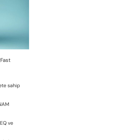
gFast
lete sahip
n NAM
 EQ ve