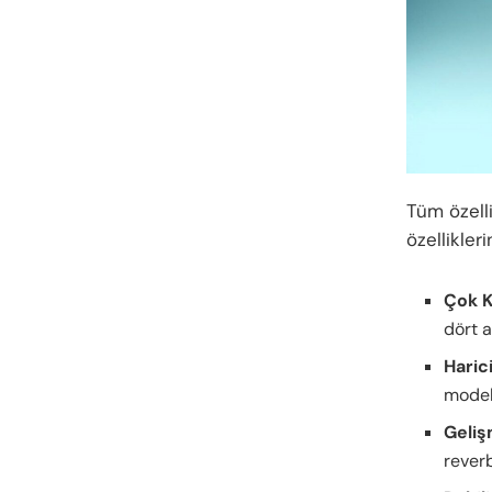
Tüm özell
özellikler
Çok K
dört 
Haric
modell
Geliş
reverb