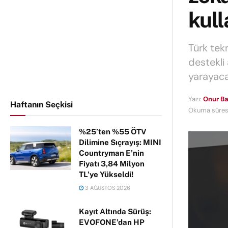
kul
Türk tekn
destekli 
yarayaca
Yazı:
Onur Ba
Haftanın Seçkisi
Okuma süresi
%25’ten %55 ÖTV
Dilimine Sıçrayış: MINI
Countryman E’nin
Fiyatı 3,84 Milyon
TL’ye Yükseldi!
3 AĞUSTOS 2026
Kayıt Altında Sürüş:
EVOFONE’dan HP