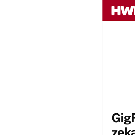
GigF
zeka