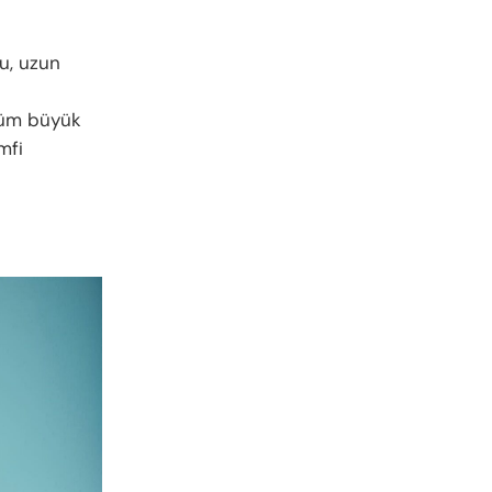
u, uzun
 tüm büyük
mfi