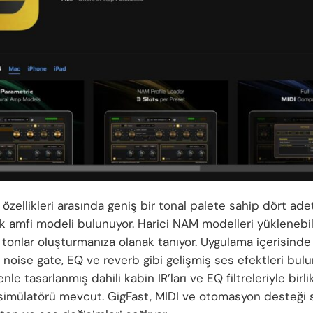
 özellikleri arasında geniş bir tonal palete sahip dört ade
k amfi modeli bulunuyor. Harici NAM modelleri yüklenebil
 tonlar oluşturmanıza olanak tanıyor. Uygulama içerisind
 noise gate, EQ ve reverb gibi gelişmiş ses efektleri bulu
enle tasarlanmış dahili kabin IR’ları ve EQ filtreleriyle birl
 simülatörü mevcut. GigFast, MIDI ve otomasyon desteği