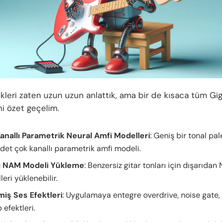
ikleri zaten uzun uzun anlattık, ama bir de kısaca tüm Gi
ini özet geçelim.
anallı Parametrik Neural Amfi Modelleri
: Geniş bir tonal pa
adet çok kanallı parametrik amfi modeli.
i NAM Modeli Yükleme
: Benzersiz gitar tonları için dışarıda
eri yüklenebilir.
miş Ses Efektleri
: Uygulamaya entegre overdrive, noise gate,
 efektleri.