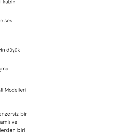
li kabin
ve ses
için düşük
ışma.
mfi Modelleri
enzersiz bir
samlı ve
erden biri