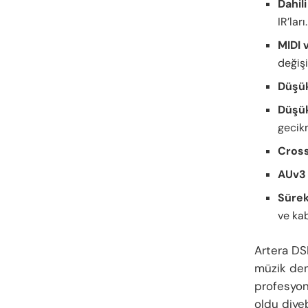
Dahil
IR’ları.
MIDI 
değişi
Düşük
Düşü
gecik
Cross
AUv3
Sürek
ve kab
Artera DSP
müzik dene
profesyon
oldu diyebi