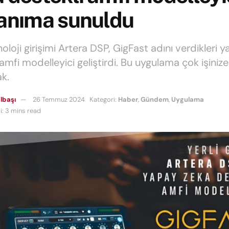
lanıma sunuldu
oloji girişimi Artera DSP, GigFast adını verdikleri 
amfi modelleyici geliştirdi. Bu uygulama çok işinize
k.
lbaşı
26 Temmuz 2024
Kategori:
Haber
,
Gündem
,
Uygulama
: 3 mins read