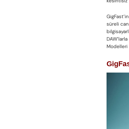
kesintisiz
GigFast’i
süreli ca
bilgisaya
DAW’larla 
Modelleri 
GigFas