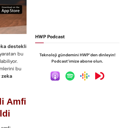
HWP Podcast
ka destekli
 yaratan bu
Teknoloji gündemini HWP’den dinleyin!
abiliyor.
Podcast’imize abone olun.
mlerini bu
 zeka
li Amfi
ldi
 amfi