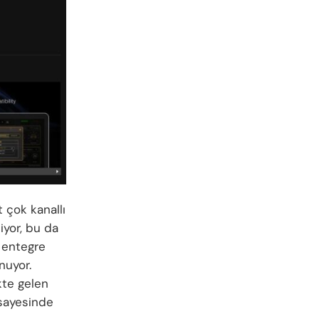
t çok kanallı
iyor, bu da
e entegre
nuyor.
ikte gelen
 sayesinde