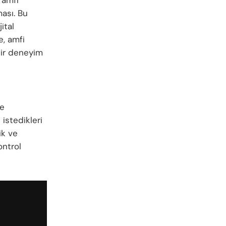
ası. Bu
ital
e, amfi
bir deneyim
le
 istedikleri
ik ve
ontrol