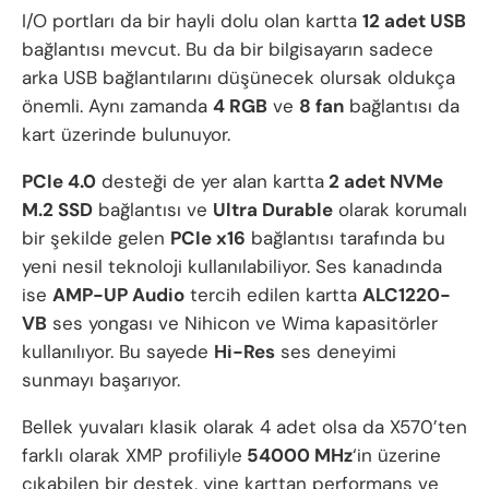
I/O portları da bir hayli dolu olan kartta
12 adet USB
bağlantısı mevcut. Bu da bir bilgisayarın sadece
arka USB bağlantılarını düşünecek olursak oldukça
önemli. Aynı zamanda
4 RGB
ve
8 fan
bağlantısı da
kart üzerinde bulunuyor.
PCIe 4.0
desteği de yer alan kartta
2 adet NVMe
M.2 SSD
bağlantısı ve
Ultra Durable
olarak korumalı
bir şekilde gelen
PCIe x16
bağlantısı tarafında bu
yeni nesil teknoloji kullanılabiliyor. Ses kanadında
ise
AMP-UP Audio
tercih edilen kartta
ALC1220-
VB
ses yongası ve Nihicon ve Wima kapasitörler
kullanılıyor. Bu sayede
Hi-Res
ses deneyimi
sunmayı başarıyor.
Bellek yuvaları klasik olarak 4 adet olsa da X570’ten
farklı olarak XMP profiliyle
54000 MHz
‘in üzerine
çıkabilen bir destek, yine karttan performans ve