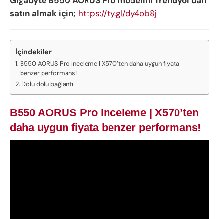
Gigabyte B550 AORUS Pro modelini Trendyol’dan
satın almak için;
https://ty.gl/dy4ob8j
İçindekiler
B550 AORUS Pro inceleme | X570’ten daha uygun fiyata
benzer performans!
Dolu dolu bağlantı
B550 AORUS Pro inceleme | X570’ten
daha uygun fiyata benzer performans!