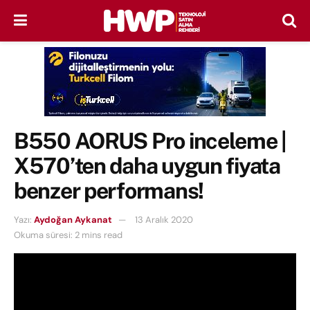
B550 AORUS Pro inceleme |
X570’ten daha uygun fiyata
benzer performans!
Yazı:
Aydoğan Aykanat
13 Aralık 2020
Okuma süresi: 2 mins read