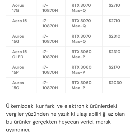
Aorus
i7-
RTX 3070
$2710
17G
10870H
Max-Q
Aero 15
i7-
RTX 3070
$2710
10870H
Max-Q
Auros
i7-
RTX 3070
$2310
15G
10870H
Max-Q
Aero 15
i7-
RTX 3060
$2310
OLED
10870H
Max-P
Auros
i7-
RTX 3060
$2170
15P
10870H
Max-P
Auros
i7-
RTX 3060
$2030
15G
10870H
Max-P
Ülkemizdeki kur farkı ve elektronik ürünlerdeki
vergiler yüzünden ne yazık ki ulaşılabilirliği az olan
bu ürünler gerçekten heyecan verici, merak
uyandırıcı.