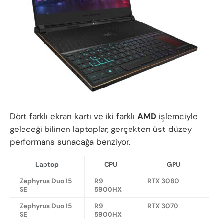
Dört farklı ekran kartı ve iki farklı
AMD
işlemciyle
geleceği bilinen laptoplar, gerçekten üst düzey
performans sunacağa benziyor.
Laptop
CPU
GPU
Zephyrus Duo 15
R9
RTX 3080
SE
5900HX
Zephyrus Duo 15
R9
RTX 3070
SE
5900HX