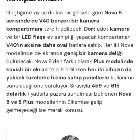
Geçtiğimiz ay sızdırılan bir görsele göre
Nova 8
serisinde de V40 benzeri bir kamera
kompartımanı
tercih edilecek.
Dört
adet
kamera
ve bir
LED
flaşa
ev sahipliği yapacak kompartıman,
V40’ın aksine
daha oval
hatlara sahip. Her iki Nova
modelinde de ekranda
geniş bir kamera deliği
bulunacak. Nova 8’den farklı olarak
Plus modelinde
kavisli bir ekran
tercih edilirken
her iki cihazın da
yüksek tazeleme hızına sahip panellerle
kullanıma
sunulacağı öne sürülüyor. Sırasıyla
459
ve
615
dolarlık
fiyatlarla pazara sunulması beklenen
Nova
8 ve 8 Plus
modellerinin ülkemize gelip
gelmeyeceği ise merak konusu.