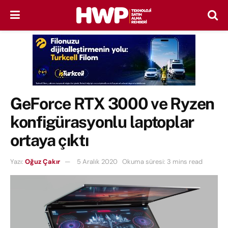
GeForce RTX 3000 ve Ryzen
konfigürasyonlu laptoplar
ortaya çıktı
Yazı:
Oğuz Çakır
5 Aralık 2020
Okuma süresi: 3 mins read