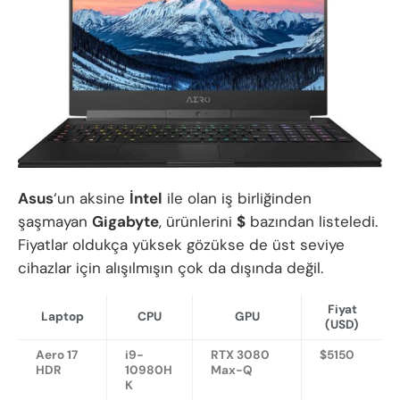
Asus
‘un aksine
İntel
ile olan iş birliğinden
şaşmayan
Gigabyte
, ürünlerini
$
bazından listeledi.
Fiyatlar oldukça yüksek gözükse de üst seviye
cihazlar için alışılmışın çok da dışında değil.
Fiyat
Laptop
CPU
GPU
(USD)
Aero 17
i9-
RTX 3080
$5150
HDR
10980H
Max-Q
K