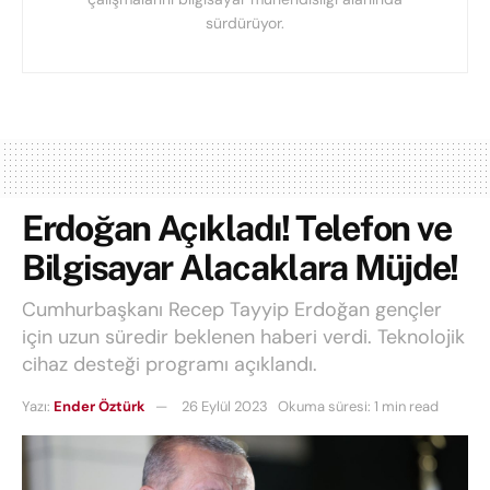
sürdürüyor.
Erdoğan Açıkladı! Telefon ve
Bilgisayar Alacaklara Müjde!
Cumhurbaşkanı Recep Tayyip Erdoğan gençler
için uzun süredir beklenen haberi verdi. Teknolojik
cihaz desteği programı açıklandı.
Yazı:
Ender Öztürk
26 Eylül 2023
Okuma süresi: 1 min read