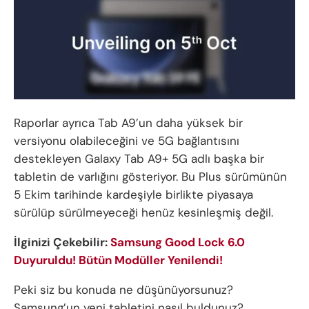
Raporlar ayrıca Tab A9’un daha yüksek bir
versiyonu olabileceğini ve 5G bağlantısını
destekleyen Galaxy Tab A9+ 5G adlı başka bir
tabletin de varlığını gösteriyor. Bu Plus sürümünün
5 Ekim tarihinde kardeşiyle birlikte piyasaya
sürülüp sürülmeyeceği henüz kesinleşmiş değil.
İlginizi Çekebilir:
Samsung Good Lock 6.0
Duyuruldu! Bütün Modüller Yenilendi!
Peki siz bu konuda ne düşünüyorsunuz?
Samsung’un yeni tabletini nasıl buldunuz?