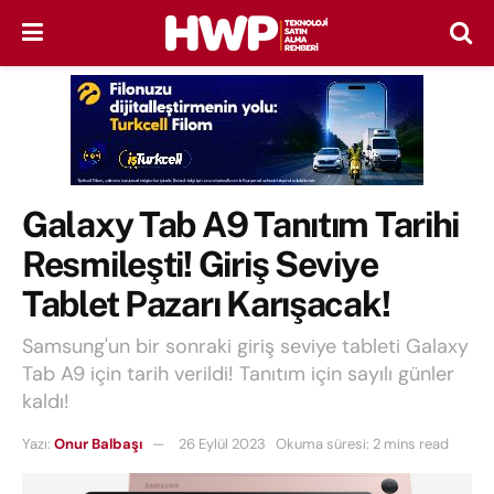
Galaxy Tab A9 Tanıtım Tarihi
Resmileşti! Giriş Seviye
Tablet Pazarı Karışacak!
Samsung'un bir sonraki giriş seviye tableti Galaxy
Tab A9 için tarih verildi! Tanıtım için sayılı günler
kaldı!
Yazı:
Onur Balbaşı
26 Eylül 2023
Okuma süresi: 2 mins read