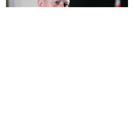
Öğrencilerin ve gençlerin merakla beklediği vergisiz
telefon olayında bugün nihayet resmi bir açıklama
geldi. Cumhurbaşkanı Recep Tayyip Erdoğan yaptığı
açıklama ile yeni programın detaylarını açıkladı.
Yapılan açıklamada; “Gençlerimize piyasa satış
fiyatı 9 bin 500 lirayı geçmeyen cep telefonu ve
bilgisayarlar için toplamda 5 bin 500 liraya kadar
teknolojik cihaz desteği vereceğiz.” ifadelerine yer
verildi.
Erdoğan’ın tam açıklaması ise aşağıda yer alıyor.