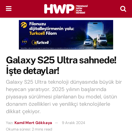
Galaxy S25 Ultra sahnede!
İşte detaylar!
Galaxy S25 Ultra teknoloji dünyasında büyük bir
heyecan yaratıyor. 2025 yılının başlarında
piyasaya sürülmesi planlanan bu model, üstün
donanım özellikleri ve yenilikçi teknolojilerle
dikkat çekiyor.
Yazı:
Kamil Mert Gökkaya
9 Aralık 2024
Okuma süresi: 2 mins read