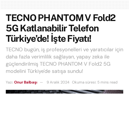
TECNO PHANTOM V Fold2
5G Katlanabilir Telefon
Türkiye’de! İşte Fiyatı!
TECNO bugün, iş profesyonelleri ve yaratıcılar için
daha fazla verimlilik sağlayan, yapay zeka ile
güçlendirilmiş TECNO PHANTOM V Fold2 5G
modelini Türkiye'de satışa sundu!
Yazı:
Onur Balbaşı
9 Aralık 2024
Okuma süresi: 5 mins read