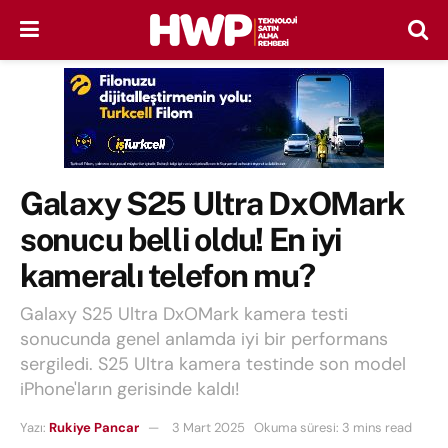
Galaxy S25 Ultra DxOMark
sonucu belli oldu! En iyi
kameralı telefon mu?
Galaxy S25 Ultra DxOMark kamera testi
sonucunda genel anlamda iyi bir performans
sergiledi. S25 Ultra kamera testinde son model
iPhone'ların gerisinde kaldı!
Yazı:
Rukiye Pancar
3 Mart 2025
Okuma süresi: 3 mins read