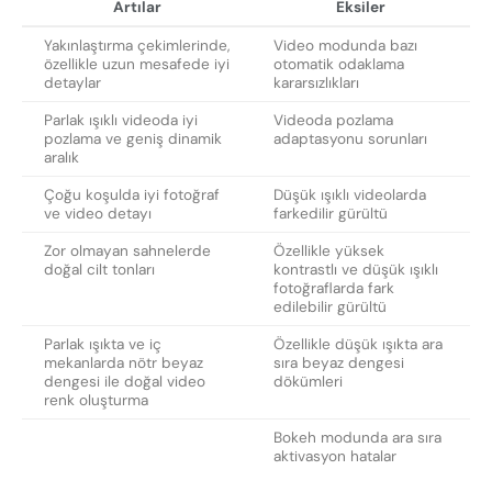
Artılar
Eksiler
Yakınlaştırma çekimlerinde,
Video modunda bazı
özellikle uzun mesafede iyi
otomatik odaklama
detaylar
kararsızlıkları
Parlak ışıklı videoda iyi
Videoda pozlama
pozlama ve geniş dinamik
adaptasyonu sorunları
aralık
Çoğu koşulda iyi fotoğraf
Düşük ışıklı videolarda
ve video detayı
farkedilir gürültü
Zor olmayan sahnelerde
Özellikle yüksek
doğal cilt tonları
kontrastlı ve düşük ışıklı
fotoğraflarda fark
edilebilir gürültü
Parlak ışıkta ve iç
Özellikle düşük ışıkta ara
mekanlarda nötr beyaz
sıra beyaz dengesi
dengesi ile doğal video
dökümleri
renk oluşturma
Bokeh modunda ara sıra
aktivasyon hatalar