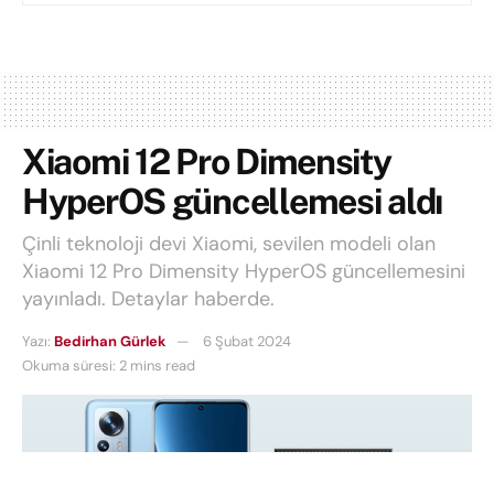
Xiaomi 12 Pro Dimensity
HyperOS güncellemesi aldı
Çinli teknoloji devi Xiaomi, sevilen modeli olan
Xiaomi 12 Pro Dimensity HyperOS güncellemesini
yayınladı. Detaylar haberde.
Yazı:
Bedirhan Gürlek
6 Şubat 2024
Okuma süresi: 2 mins read