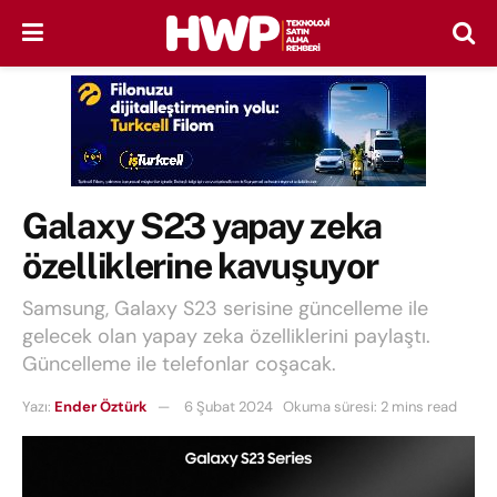
Galaxy S23 yapay zeka
özelliklerine kavuşuyor
Samsung, Galaxy S23 serisine güncelleme ile
gelecek olan yapay zeka özelliklerini paylaştı.
Güncelleme ile telefonlar coşacak.
Yazı:
Ender Öztürk
6 Şubat 2024
Okuma süresi: 2 mins read