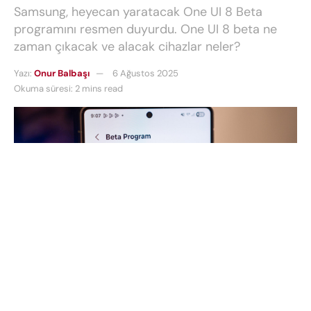
Samsung, heyecan yaratacak One UI 8 Beta
programını resmen duyurdu. One UI 8 beta ne
zaman çıkacak ve alacak cihazlar neler?
Yazı:
Onur Balbaşı
6 Ağustos 2025
Okuma süresi: 2 mins read
Samsung, teknoloji dünyasında heyecan yaratacak
One UI 8 Beta
programını resmen duyurdu. Peki
One UI 8 Beta
kullanıcılarına hangi yenilikleri