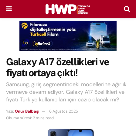
Galaxy A17 özellikleri ve
fiyatı ortaya çıktı!
Samsung, giriş segmentindeki modellerine ağırlık
vermeye devam ediyor. Galaxy A17 özellikleri ve
fiyatı Türkiye kullanıcıları için cazip olacak mı?
Yazı:
Onur Balbaşı
6 Ağustos 2025
Okuma süresi: 2 mins read