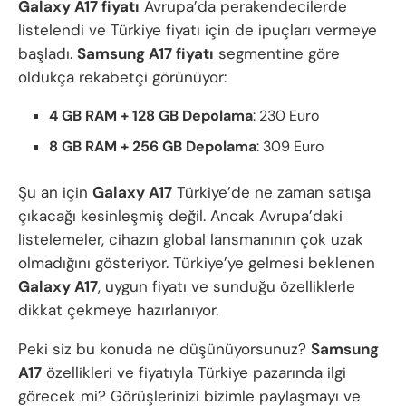
Galaxy A17 fiyatı
Avrupa’da perakendecilerde
listelendi ve Türkiye fiyatı için de ipuçları vermeye
başladı.
Samsung
A17 fiyatı
segmentine göre
oldukça rekabetçi görünüyor:
4 GB RAM + 128 GB Depolama
: 230 Euro
8 GB RAM + 256 GB Depolama
: 309 Euro
Şu an için
Galaxy A17
Türkiye’de ne zaman satışa
çıkacağı kesinleşmiş değil. Ancak Avrupa’daki
listelemeler, cihazın global lansmanının çok uzak
olmadığını gösteriyor. Türkiye’ye gelmesi beklenen
Galaxy A17
, uygun fiyatı ve sunduğu özelliklerle
dikkat çekmeye hazırlanıyor.
Peki siz bu konuda ne düşünüyorsunuz?
Samsung
A17
özellikleri ve fiyatıyla Türkiye pazarında ilgi
görecek mi? Görüşlerinizi bizimle paylaşmayı ve