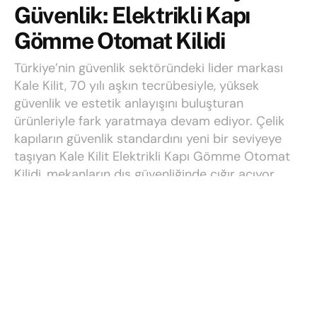
Güvenlik: Elektrikli Kapı
Gömme Otomat Kilidi
Türkiye’nin güvenlik sektöründeki lider markası
Kale Kilit, 70 yılı aşkın tecrübesiyle, yüksek
güvenlik ve estetik anlayışını buluşturan
ürünleriyle fark yaratmaya devam ediyor. Çelik
kapıların güvenlik standardını yeni bir seviyeye
taşıyan Kale Kilit Elektrikli Kapı Gömme Otomat
Kilidi, mekanların dış güvenliğinde çığır açıyor.
Yoğun Ar-Ge çalışmaları sonucu geliştirilen bu
yenilikçi ürün, çelik kapılara ekstra sağlamlık
katarken, kullanıcıların konforunu da en üst
düzeye çıkarıyor.
Yazı:
Talha
28 Ağustos 2024
Okuma süresi: 2 mins read