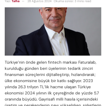
Yazı:
Talha
28 Ağustos 2024
Okuma süresi: 3 mins read
Türkiye’nin önde gelen fintech markası Faturalab,
kurulduğu günden beri üyelerinin tedarik zinciri
finansman süreçlerini dijitalleştirip, hızlandırarak;
ülke ekonomisine büyük bir katkı sağlıyor. 2023
yılında 26.3 trilyon TL’lik hacme ulaşan Türkiye
ekonomisi 2024 yılının ilk çeyreğinde de yüzde 5.7
oranında büyüdü. Gayrisafi milli hasıla içerisindeki
üretim ve perakendenin payı yükselirken, şirketlerin