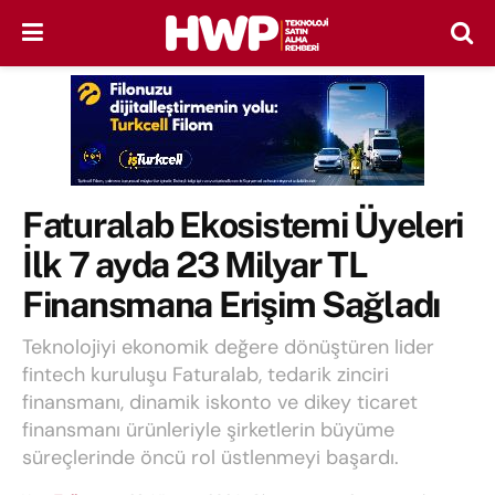
Faturalab Ekosistemi Üyeleri
İlk 7 ayda 23 Milyar TL
Finansmana Erişim Sağladı
Teknolojiyi ekonomik değere dönüştüren lider
fintech kuruluşu Faturalab, tedarik zinciri
finansmanı, dinamik iskonto ve dikey ticaret
finansmanı ürünleriyle şirketlerin büyüme
süreçlerinde öncü rol üstlenmeyi başardı.