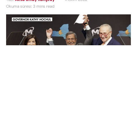
Okuma süresi: 3 mins read
Eyalet yaptığı açıklamada, Micron’un önümüzdeki
en az yirmi yılda New York’ta yeni bir bilgisayar
yongası fabrikası inşa edeceğini ve sürecin 100
milyar dolara kadar mal olmasını beklediklerini
söyledi.