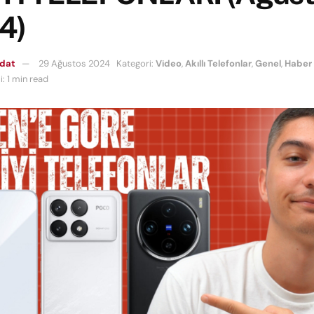
4)
mdat
29 Ağustos 2024
Kategori:
Video
,
Akıllı Telefonlar
,
Genel
,
Haber
: 1 min read