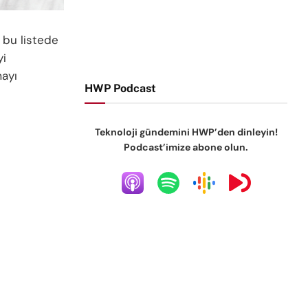
 bu listede
yi
mayı
HWP Podcast
Teknoloji gündemini HWP’den dinleyin!
Podcast’imize abone olun.