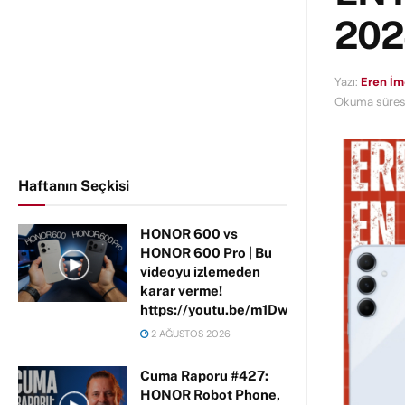
202
Yazı:
Eren İ
Okuma süresi
Haftanın Seçkisi
HONOR 600 vs
HONOR 600 Pro | Bu
videoyu izlemeden
karar verme!
https://youtu.be/m1DwhP3lPCM
2 AĞUSTOS 2026
Cuma Raporu #427:
HONOR Robot Phone,