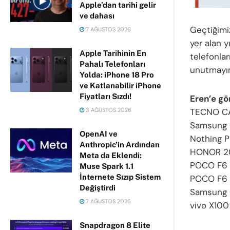
Apple’dan tarihi gelir
ve dahası
Geçtiğimi
7 AĞUSTOS 2026
yer alan y
Apple Tarihinin En
telefonlar
Pahalı Telefonları
unutmayı
Yolda: iPhone 18 Pro
ve Katlanabilir iPhone
Fiyatları Sızdı!
Eren’e gör
3 AĞUSTOS 2026
TECNO C
Samsung 
OpenAI ve
Nothing P
Anthropic’in Ardından
HONOR 2
Meta da Eklendi:
POCO F6
Muse Spark 1.1
İnternete Sızıp Sistem
POCO F6 
Değiştirdi
Samsung 
7 AĞUSTOS 2026
vivo X100
Snapdragon 8 Elite