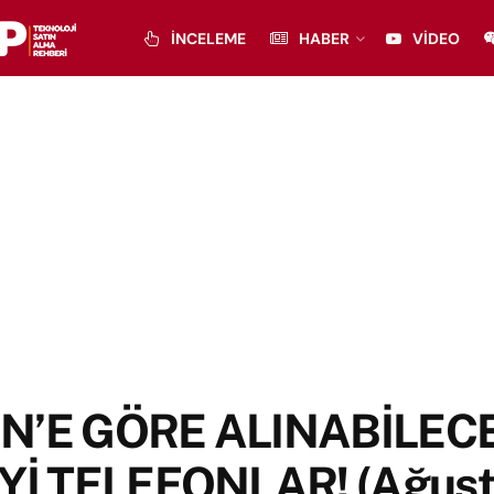
İNCELEME
HABER
VIDEO
N’E GÖRE ALINABİLEC
İYİ TELEFONLAR! (Ağus