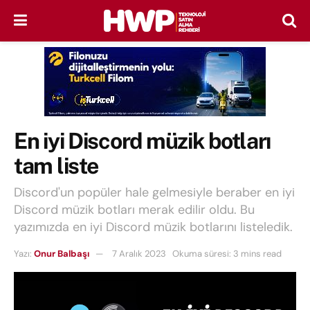
En iyi Discord müzik botları
tam liste
Discord'un popüler hale gelmesiyle beraber en iyi
Discord müzik botları merak edilir oldu. Bu
yazımızda en iyi Discord müzik botlarını listeledik.
Yazı:
Onur Balbaşı
7 Aralık 2023
Okuma süresi: 3 mins read