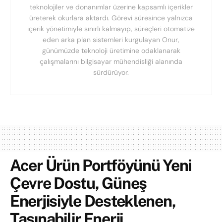
teknolojiler ve donanımlar üzerine kapsamlı içerikler
üreterek okurlara aktardı. Görevi süresince yalnızca
içerik yönetimiyle sınırlı kalmayıp, süreçleri otomatize
eden arka plan sistemleri kurgulayan Onur,
günümüzde teknoloji üretimine odaklanarak
çalışmalarını bilgisayar mühendisliği alanında
sürdürüyor.
Acer Ürün Portföyünü Yeni
Çevre Dostu, Güneş
Enerjisiyle Desteklenen,
Taşınabilir Enerji