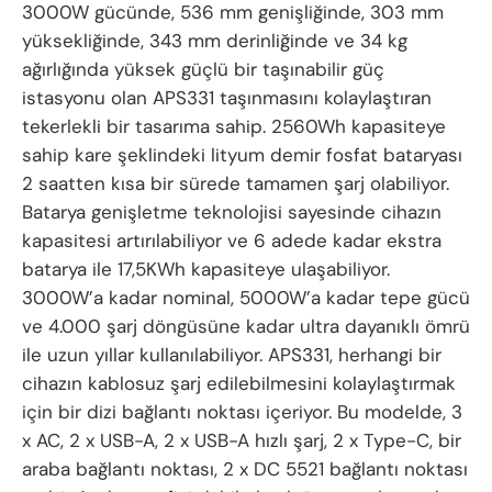
3000W gücünde, 536 mm genişliğinde, 303 mm
yüksekliğinde, 343 mm derinliğinde ve 34 kg
ağırlığında yüksek güçlü bir taşınabilir güç
istasyonu olan APS331 taşınmasını kolaylaştıran
tekerlekli bir tasarıma sahip. 2560Wh kapasiteye
sahip kare şeklindeki lityum demir fosfat bataryası
2 saatten kısa bir sürede tamamen şarj olabiliyor.
Batarya genişletme teknolojisi sayesinde cihazın
kapasitesi artırılabiliyor ve 6 adede kadar ekstra
batarya ile 17,5KWh kapasiteye ulaşabiliyor.
3000W’a kadar nominal, 5000W’a kadar tepe gücü
ve 4.000 şarj döngüsüne kadar ultra dayanıklı ömrü
ile uzun yıllar kullanılabiliyor. APS331, herhangi bir
cihazın kablosuz şarj edilebilmesini kolaylaştırmak
için bir dizi bağlantı noktası içeriyor. Bu modelde, 3
x AC, 2 x USB-A, 2 x USB-A hızlı şarj, 2 x Type-C, bir
araba bağlantı noktası, 2 x DC 5521 bağlantı noktası