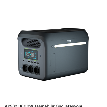
APS321 1800W Taşınabilir Güç İstasyonu