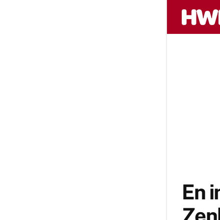
En i
Zen