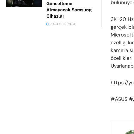
bulunuyor
Güncelleme
Almayacak Samsung
Cihazlar
3K 120 Hz
7 AĞUSTOS 2026
gerçek bi
Microsoft
özelliği k
kamera si
özellikle
Uyarlanabi
https://
#ASUS #