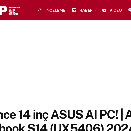
İNCELEME
HABER
VIDEO
nce 14 inç ASUS AI PC! |
book S14 (UX5406) 202