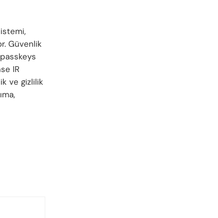
istemi,
r. Güvenlik
s passkeys
nse IR
 ve gizlilik
ıma,