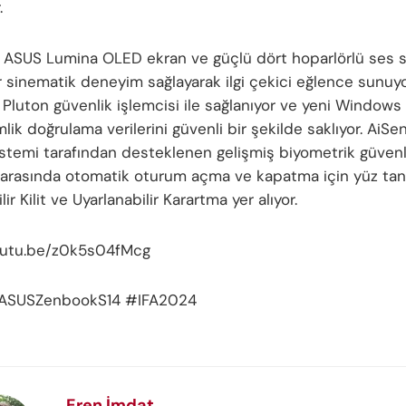
.
 ASUS Lumina OLED ekran ve güçlü dört hoparlörlü ses s
r sinematik deneyim sağlayarak ilgi çekici eğlence sunuyo
 Pluton güvenlik işlemcisi ile sağlanıyor ve yeni Window
imlik doğrulama verilerini güvenli bir şekilde saklıyor. AiSe
stemi tarafından desteklenen gelişmiş biyometrik güvenlik
ri arasında otomatik oturum açma ve kapatma için yüz tan
lir Kilit ve Uyarlanabilir Karartma yer alıyor.
youtu.be/z0k5s04fMcg
ASUSZenbookS14 #IFA2024
Eren İmdat