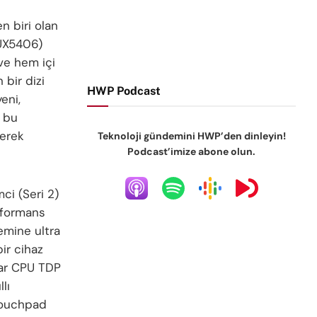
n biri olan
(UX5406)
 ve hem içi
bir dizi
HWP Podcast
eni,
n bu
rerek
Teknoloji gündemini HWP’den dinleyin!
Podcast’imize abone olun.
ci (Seri 2)
erformans
emine ultra
ir cihaz
dar CPU TDP
lı
 touchpad