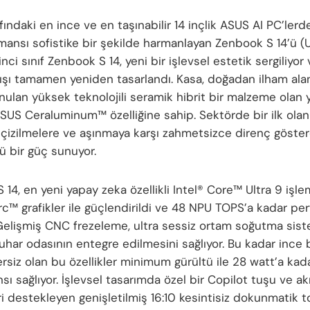
fındaki en ince ve en taşınabilir 14 inçlik ASUS AI PC’lerde
mansı sofistike bir şekilde harmanlayan Zenbook S 14’ü 
irinci sınıf Zenbook S 14, yeni bir işlevsel estetik sergiliyor
şı tamamen yeniden tasarlandı. Kasa, doğadan ilham alan 
nulan yüksek teknolojili seramik hibrit bir malzeme olan y
 ASUS Ceraluminum™ özelliğine sahip. Sektörde bir ilk ola
çizilmelere ve aşınmaya karşı zahmetsizce direnç göste
ü bir güç sunuyor.
14, en yeni yapay zeka özellikli Intel® Core™ Ultra 9 işlem
Arc™ grafikler ile güçlendirildi ve 48 NPU TOPS’a kadar p
Gelişmiş CNC frezeleme, ultra sessiz ortam soğutma sist
uhar odasının entegre edilmesini sağlıyor. Bu kadar ince b
ersiz olan bu özellikler minimum gürültü ile 28 watt’a ka
ı sağlıyor. İşlevsel tasarımda özel bir Copilot tuşu ve akıl
ri destekleyen genişletilmiş 16:10 kesintisiz dokunmatik