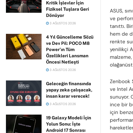
Kritik İşlevler İçin
Fiziksel Tuşlara Geri
ASUS, sını
Dönüyor
ve perfor
3 AĞUSTOS 2026
tanıttı. B
hem de dı
4 Yıl Güncelleme Sözü
renkte su
ve Dev Pil: POCO M8
yenilikçi
Power’ın Tüm
Özellikleri Lansman
malzeme, 
Öncesi Netleşti
olağanüst
3 AĞUSTOS 2026
Zenbook S 
Geleceğin finansında
ve Intel 
yapay zeka çalışacak,
insan karar verecek!
sunuyor. 
ince bir b
3 AĞUSTOS 2026
için benz
19 Galaxy Modeli İçin
performans
Yolun Sonu: İşte
hareketle
Android 17 Sonrası