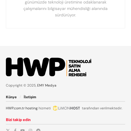
günümüzde teknoloji üretimine odaklanarak
çalışmalarını bilgisayar mühendisliği alanında
sürdürüyor.
Copyright © 2025,
EMY Medya
Künye
İletişim
HWP.com.tr
hosting
hizmeti
tarafından verilmektedir.
Bizi takip edin