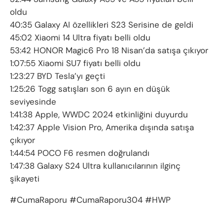
oldu
40:35 Galaxy AI özellikleri S23 Serisine de geldi
45:02 Xiaomi 14 Ultra fiyatı belli oldu
53:42 HONOR Magic6 Pro 18 Nisan’da satışa çıkıyor
1:07:55 Xiaomi SU7 fiyatı belli oldu
1:23:27 BYD Tesla’yı geçti
1:25:26 Togg satışları son 6 ayın en düşük
seviyesinde
1:41:38 Apple, WWDC 2024 etkinliğini duyurdu
1:42:37 Apple Vision Pro, Amerika dışında satışa
çıkıyor
1:44:54 POCO F6 resmen doğrulandı
1:47:38 Galaxy S24 Ultra kullanıcılarının ilginç
şikayeti
#CumaRaporu #CumaRaporu304 #HWP