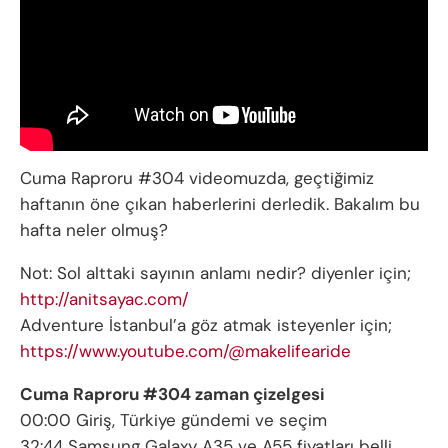
Cuma Raproru #304 videomuzda, geçtiğimiz
haftanın öne çıkan haberlerini derledik. Bakalım bu
hafta neler olmuş?
Not: Sol alttaki sayının anlamı nedir? diyenler için;
http://anitsayac.com/
Adventure İstanbul’a göz atmak isteyenler için;
https://www.youtube.com/@makelifearide
Cuma Raproru #304 zaman çizelgesi
00:00 Giriş, Türkiye gündemi ve seçim
32:44 Samsung Galaxy A35 ve A55 fiyatları belli