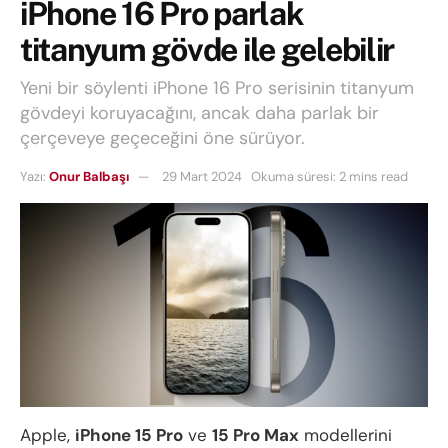
iPhone 16 Pro parlak
titanyum gövde ile gelebilir
Yeni bir söylenti iPhone 16 Pro serisinin titanyum
gövdeyi koruyacağını, ancak daha parlak bir
çerçeveye geçeceğini öne sürüyor.
Yazı:
Onur Balbaşı
29 Mart 2024
Okuma süresi: 2 mins read
Apple,
iPhone 15 Pro
ve
15 Pro Max
modellerini