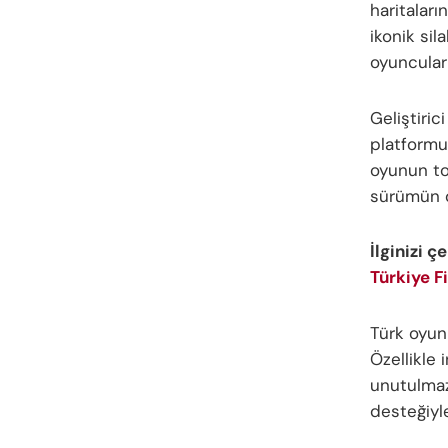
haritaları
ikonik sil
oyuncular
Geliştiric
platformu
oyunun top
sürümün 
İlginizi ç
Türkiye F
Türk oyun
Özellikle
unutulmaz
desteğiyl