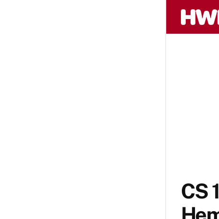
CS 1
Heme