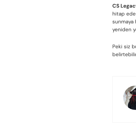
CS Legac
hitap ede
sunmaya ha
yeniden y
Peki siz 
belirtebil