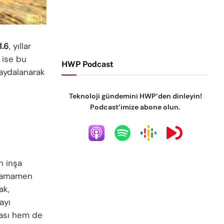
1.6
, yıllar
 ise bu
HWP Podcast
aydalanarak
Teknoloji gündemini HWP’den dinleyin!
Podcast’imize abone olun.
n inşa
, tamamen
ak,
ayı
ması hem de