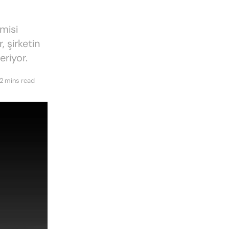
misi
r, şirketin
eriyor.
2 mins read