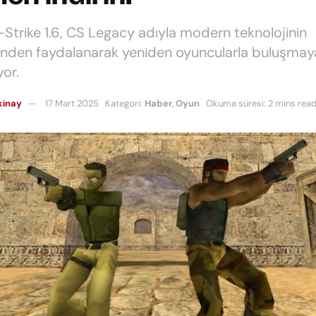
Strike 1.6, CS Legacy adıyla modern teknolojinin
inden faydalanarak yeniden oyuncularla buluşmay
yor.
kinay
17 Mart 2025
Kategori:
Haber
,
Oyun
Okuma süresi: 2 mins rea