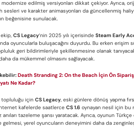
n modernize edilmiş versiyonları dikkat çekiyor. Ayrıca, ori
ah sesleri ve karakter animasyonları da güncellenmiş haliy
ın beğenisine sunulacak.
i ekip,
CS Legacy
‘nin 2025 yılı içerisinde
Steam Early Ac
nda oyuncularla buluşacağını duyurdu. Bu erken erişim sü
luluk geri bildirimleriyle şekillenmesine olanak tanıyaca
daha da mükemmel olmasını sağlayacak.
ekebilir:
Death Stranding 2: On the Beach İçin Ön Sipariş
iyatı Ne Kadar?
 topluluğu için
CS Legacy
, eski günlere dönüş yapma fırs
 internet kafelerde saatlerce
CS 1.6
oynayan nesil için bu 
 anıları tazeleme şansı yaratacak. Ayrıca, oyunun Türkçe 
e gelmesi, yerel oyuncuların deneyimini daha da zenginle