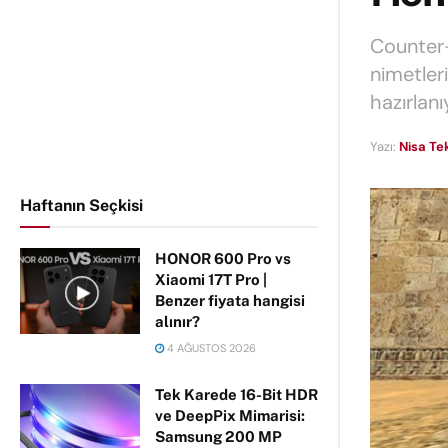
Counter-
nimetler
hazırlanı
Yazı:
Nisa Te
Haftanın Seçkisi
HONOR 600 Pro vs
Xiaomi 17T Pro |
Benzer fiyata hangisi
alınır?
4 AĞUSTOS 2026
Tek Karede 16-Bit HDR
ve DeepPix Mimarisi:
Samsung 200 MP