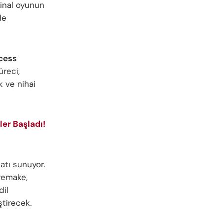
jinal oyunun
le
cess
reci,
k ve nihai
ler Başladı!
atı sunuyor.
remake,
dil
ştirecek.