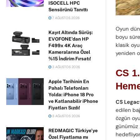
ISOCELL HPC
Sensörünü Tanıttı
7 AĞUSTOS 2026
Oyun düny
Kayıt Altında Sürüş:
boyu süre
EVOFONE’dan HP
klasik oy
F499x 4K Araç
Kameralarına Özel
yeniden o
%15 İndirim Fırsatı!
3 AĞUSTOS 2026
CS 1.
Apple Tarihinin En
Hemen
Pahalı Telefonları
Yolda: iPhone 18 Pro
CS Legac
ve Katlanabilir iPhone
Fiyatları Sızdı!
edilen bağ
3 AĞUSTOS 2026
özgün oyun
günümüz g
REDMAGIC Türkiye’ye
hedefliyo
Özel Fiyatlama mı