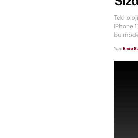
Sızd
Teknoloj
iPhone 17 
bu model
Yazı:
Emre Bo