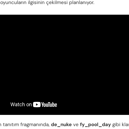
 oyuncuların ilgisinin çekilmesi planlanıyor.
n tanıtım fragmanında,
de_nuke
ve
fy_pool_day
gibi kla