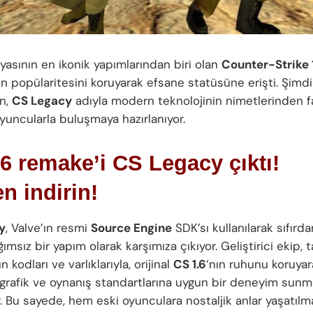
asının en ikonik yapımlarından biri olan
Counter-Strike 
n popülaritesini koruyarak efsane statüsüne erişti. Şimdi
un,
CS Legacy
adıyla modern teknolojinin nimetlerinden f
yuncularla buluşmaya hazırlanıyor.
6 remake’i CS Legacy çıktı!
 indirin!
y
, Valve’ın resmi
Source Engine
SDK’sı kullanılarak sıfırda
ımsız bir yapım olarak karşımıza çıkıyor. Geliştirici ekip
 kodları ve varlıklarıyla, orijinal
CS 1.6
‘nın ruhunu koruyar
rafik ve oynanış standartlarına uygun bir deneyim sunm
r. Bu sayede, hem eski oyunculara nostaljik anlar yaşatıl