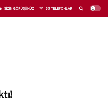
SIZIN GÖRÜŞÜNÜZ
5G TELEFONLAR
tı!