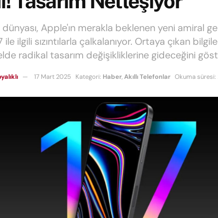
ı! Tasarım Netleşiyor
i dünyası, Apple'ın merakla beklenen yeni amiral ge
ile ilgili sızıntılarla çalkalanıyor. Ortaya çıkan bilgile
de radikal tasarım değişikliklerine gideceğini göst
yalıklı
17 Mart 2025
Kategori:
Haber
,
Akıllı Telefonlar
Okuma süresi: 