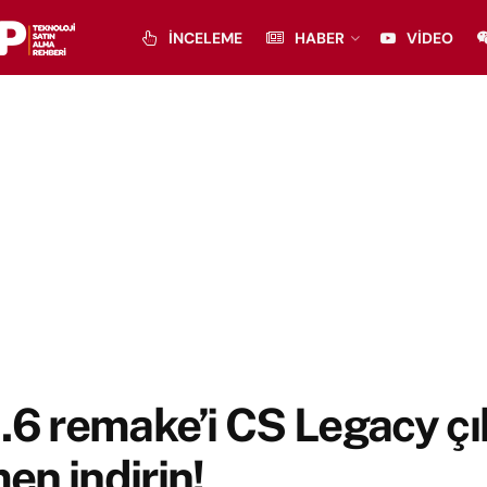
İNCELEME
HABER
VIDEO
.6 remake’i CS Legacy çık
n indirin!