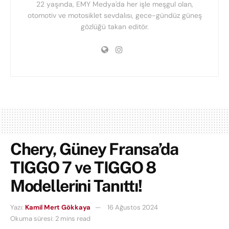
22 yaşında, EMY Medya'da her işle meşgul olan,
otomotiv ve motosiklet sevdalısı, gece-gündüz güneş
gözlüğü takan editör.
Chery, Güney Fransa’da
TIGGO 7 ve TIGGO 8
Modellerini Tanıttı!
Yazı:
Kamil Mert Gökkaya
16 Ağustos 2024
Okuma süresi: 2 mins read