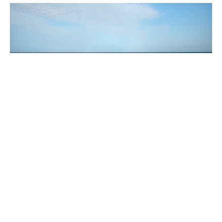
Çin’in önde gelen otomotiv üreticisi Chery, dünya
genelinde gerçekleştirdiği tanıtım etkinlikleri ile
geleceğe dönük kullanıcı odaklı yaklaşımını
sergilemeye devam ediyor. Bu kapsamda Chery,
TIGGO 7 ve TIGGO 8 modelleri ile Güney Fransa’da
benzersiz bir tanıtım yolculuğuna çıktı. Bu tanıtım
yolculuğu, TIGGO 7 ile TIGGO 8’in sıra dışı
performansını öne çıkarmakla birlikte, katılımcılara
zengin bir kültürel deneyim de yaşattı.