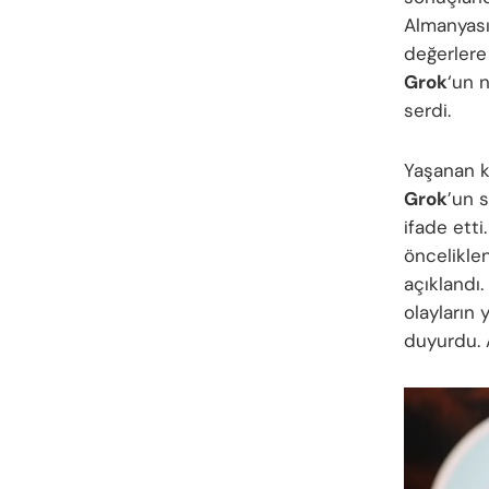
Almanyası
değerlere 
Grok
‘un n
serdi.
Yaşanan k
Grok
’un s
ifade ett
önceliklen
açıklandı
olayların
duyurdu. 