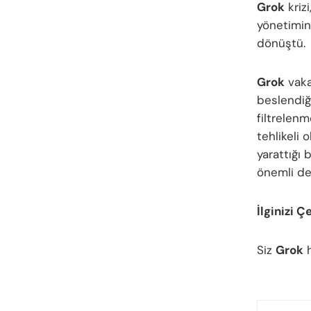
Grok
krizi
yönetimin
dönüştü.
Grok
vaka
beslendiğ
filtrelenm
tehlikeli 
yarattığı
önemli de
İlginizi Ç
Siz
Grok
h