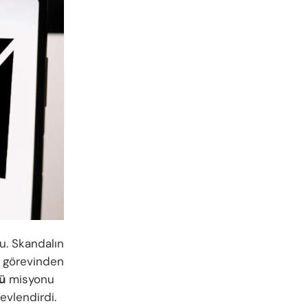
u. Skandalın
görevinden
ü
misyonu
evlendirdi.