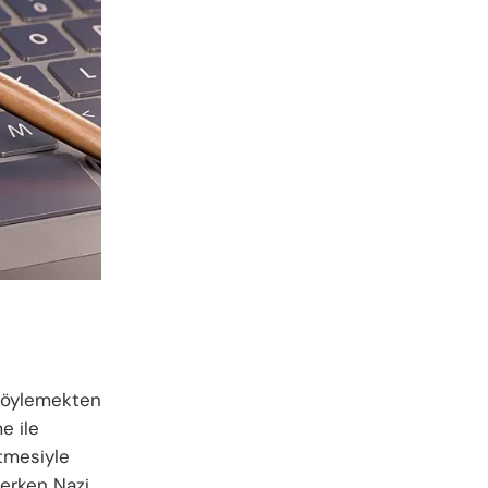
 söylemekten
e ile
tmesiyle
rerken Nazi