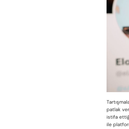
Tartışmal
patlak ve
istifa etti
ile platfo