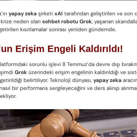
k
’ın
yapay zeka
şirketi
xAI
tarafından geliştirilen ve so
 krize neden olan
sohbet robotu
Grok
, yaşanan skandalla
getirilen kısıtlamalar sonrası yeniden gündemde.
un Erişim Engeli Kaldırıldı!
 platformdaki sorunlu işlevi 8 Temmuz’da devre dışı bırak
 şimdi
Grok
üzerindeki erişim engelinin kaldırıldığı ve sis
getirildiği belirtiliyor. Teknoloji dünyası,
yapay zeka
aracın
asıl bir performans sergileyeceğini ve ders alınıp alınma
kliyor.