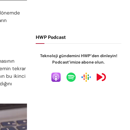
n dönemde
rın
HWP Podcast
Teknoloji gündemini HWP’den dinleyin!
masının
Podcast’imize abone olun.
temin tekrar
ın bu ikinci
dığını