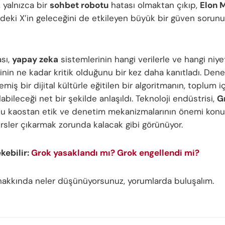
, yalnızca bir
sohbet robotu
hatası olmaktan çıkıp,
Elon 
deki X’in geleceğini de etkileyen büyük bir güven sorun
sı,
yapay zeka
sistemlerinin hangi verilerle ve hangi niye
inin ne kadar kritik olduğunu bir kez daha kanıtladı. Den
emiş bir dijital kültürle eğitilen bir algoritmanın, toplum 
olabileceği net bir şekilde anlaşıldı. Teknoloji endüstrisi,
G
 bu kaostan etik ve denetim mekanizmalarının önemi kon
rsler çıkarmak zorunda kalacak gibi görünüyor.
ekebilir:
Grok yasaklandı mı? Grok engellendi mi?
akkında neler düşünüyorsunuz, yorumlarda buluşalım.