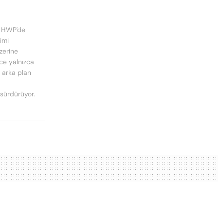
, HWP'de
imi
üzerine
nce yalnızca
n arka plan
 sürdürüyor.