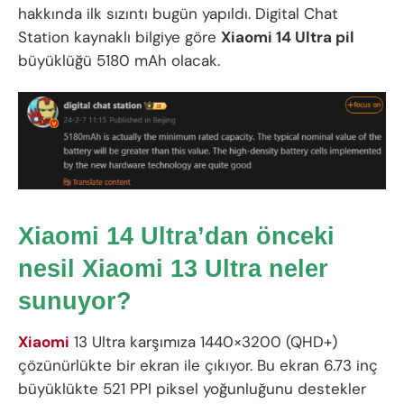
hakkında ilk sızıntı bugün yapıldı. Digital Chat
Station kaynaklı bilgiye göre
Xiaomi 14 Ultra pil
büyüklüğü 5180 mAh olacak.
Xiaomi 14 Ultra’dan önceki
nesil Xiaomi 13 Ultra
neler
sunuyor?
Xiaomi
13 Ultra karşımıza 1440×3200 (QHD+)
çözünürlükte bir ekran ile çıkıyor. Bu ekran 6.73 inç
büyüklükte 521 PPI piksel yoğunluğunu destekler