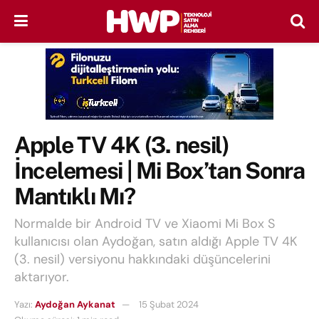
Apple TV 4K (3. nesil)
İncelemesi | Mi Box’tan Sonra
Mantıklı Mı?
Normalde bir Android TV ve Xiaomi Mi Box S
kullanıcısı olan Aydoğan, satın aldığı Apple TV 4K
(3. nesil) versiyonu hakkındaki düşüncelerini
aktarıyor.
Yazı:
Aydoğan Aykanat
15 Şubat 2024