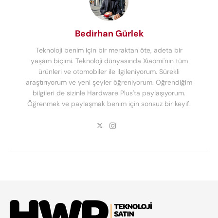
Bedirhan Gürlek
Teknoloji benim için bir meraktan öte, adeta bir
yaşam biçimi. Teknoloji dünyasında Xiaomi'nin tüm
ürünleri ve otomobiler ile ilgileniyorum. Sürekli
araştırıyorum ve yeni şeyler öğreniyorum. Öğrendiğim
bilgileri de sizinle Hardware Plus'ta paylaşıyorum.
Öğrenmek ve paylaşmak benim için sonsuz bir keyif.