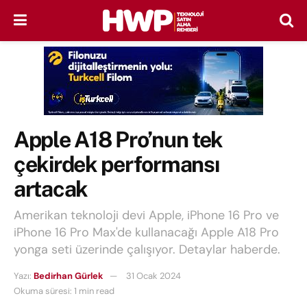
Apple A18 Pro’nun tek
çekirdek performansı
artacak
Amerikan teknoloji devi Apple, iPhone 16 Pro ve
iPhone 16 Pro Max'de kullanacağı Apple A18 Pro
yonga seti üzerinde çalışıyor. Detaylar haberde.
Yazı:
Bedirhan Gürlek
31 Ocak 2024
Okuma süresi: 1 min read