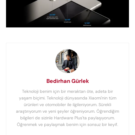
Bedirhan Gürlek
Teknoloji benim için bir meraktan öte, adeta bir
yaşam biçimi. Teknoloji dünyasında Xiaomi'nin tüm
ürünleri ve otomobiler ile ilgileniyorum. Sürekli
araştırıyorum ve yeni şeyler öğreniyorum. Öğrendiğim
bilgileri de sizinle Hardware Plus'ta paylaşıyorum.
Öğrenmek ve paylaşmak benim için sonsuz bir keyif.