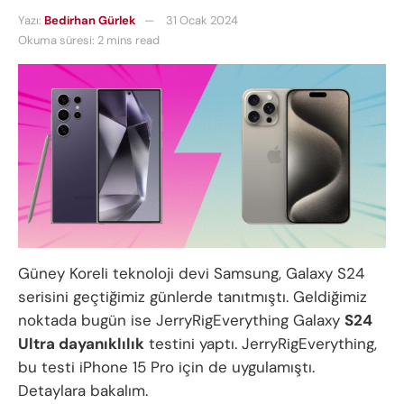
Yazı:
Bedirhan Gürlek
31 Ocak 2024
Okuma süresi: 2 mins read
Güney Koreli teknoloji devi Samsung, Galaxy S24
serisini geçtiğimiz günlerde tanıtmıştı. Geldiğimiz
noktada bugün ise JerryRigEverything Galaxy
S24
Ultra dayanıklılık
testini yaptı. JerryRigEverything,
bu testi iPhone 15 Pro için de uygulamıştı.
Detaylara bakalım.