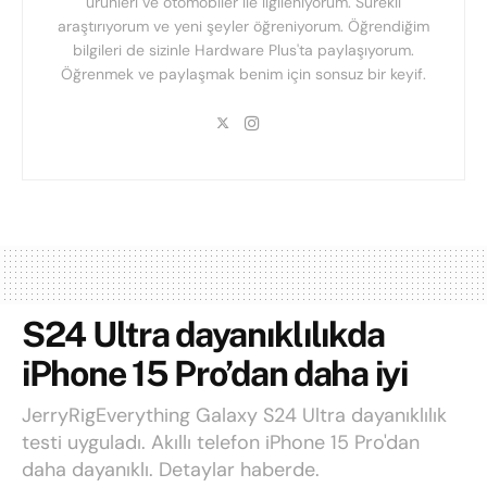
ürünleri ve otomobiler ile ilgileniyorum. Sürekli
araştırıyorum ve yeni şeyler öğreniyorum. Öğrendiğim
bilgileri de sizinle Hardware Plus'ta paylaşıyorum.
Öğrenmek ve paylaşmak benim için sonsuz bir keyif.
S24 Ultra dayanıklılıkda
iPhone 15 Pro’dan daha iyi
JerryRigEverything Galaxy S24 Ultra dayanıklılık
testi uyguladı. Akıllı telefon iPhone 15 Pro'dan
daha dayanıklı. Detaylar haberde.