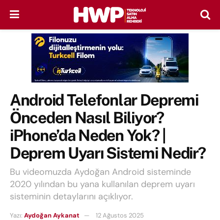
Android Telefonlar Depremi
Önceden Nasıl Biliyor?
iPhone’da Neden Yok? |
Deprem Uyarı Sistemi Nedir?
Bu videomuzda Aydoğan Android sisteminde
2020 yılından bu yana kullanılan deprem uyarı
sisteminin detaylarını açıklıyor.
Yazı:
Aydoğan Aykanat
12 Ağustos 2025