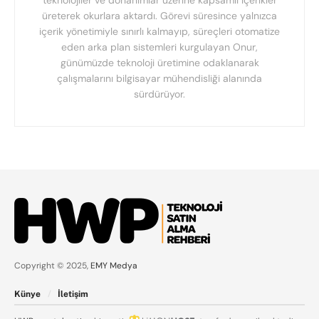
üreterek okurlara aktardı. Görevi süresince yalnızca
içerik yönetimiyle sınırlı kalmayıp, süreçleri otomatize
eden arka plan sistemleri kurgulayan Onur,
günümüzde teknoloji üretimine odaklanarak
çalışmalarını bilgisayar mühendisliği alanında
sürdürüyor.
Copyright © 2025,
EMY Medya
Künye
İletişim