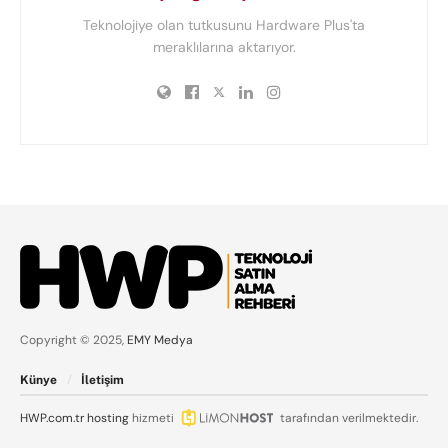
Teknolojiye olan tutkusunu Hardware Plus'ta
meraklılarına aktarıyor.
Copyright © 2025,
EMY Medya
Künye
İletişim
HWP.com.tr
hosting
hizmeti
tarafından verilmektedir.