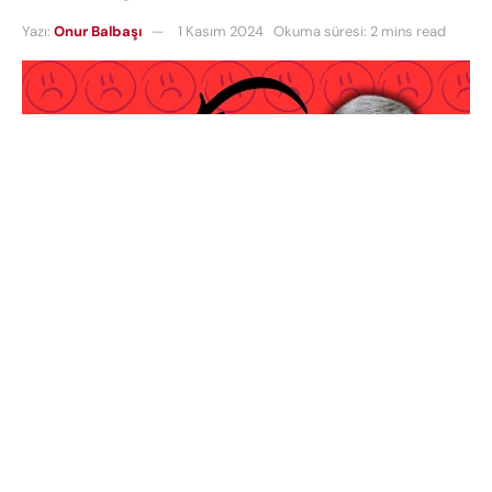
Yazı:
Onur Balbaşı
1 Kasım 2024
Okuma süresi: 2 mins read
iPhone 16
, Endonezya’nın yerli üretim standartlarına
uyulmadığı gerekçesiyle ülkede satışa sunulamadı.
Ülkenin Sanayi Bakanlığı,
Apple
‘ın %40 oranında
yerli içerik zorunluluğunu yerine getirmemesi
nedeniyle
iPhone 16
‘nın satışını yasakladı. Yerli malı
yurdun malı, Apple bile onu kullanmalı!