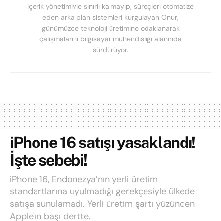
içerik yönetimiyle sınırlı kalmayıp, süreçleri otomatize
eden arka plan sistemleri kurgulayan Onur,
günümüzde teknoloji üretimine odaklanarak
çalışmalarını bilgisayar mühendisliği alanında
sürdürüyor.
iPhone 16 satışı yasaklandı!
İşte sebebi!
iPhone 16, Endonezya’nın yerli üretim
standartlarına uyulmadığı gerekçesiyle ülkede
satışa sunulamadı. Yerli üretim şartı yüzünden
Apple'ın başı dertte.