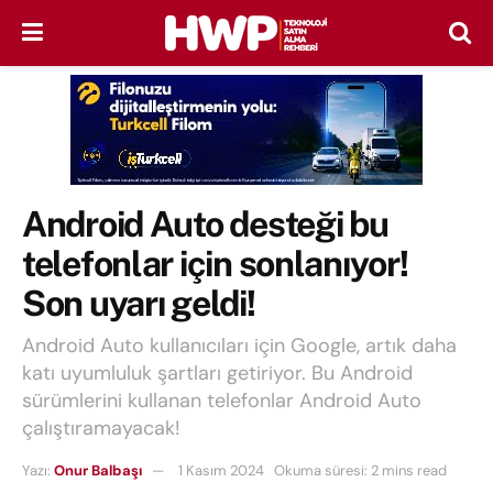
Android Auto desteği bu
telefonlar için sonlanıyor!
Son uyarı geldi!
Android Auto kullanıcıları için Google, artık daha
katı uyumluluk şartları getiriyor. Bu Android
sürümlerini kullanan telefonlar Android Auto
çalıştıramayacak!
Yazı:
Onur Balbaşı
1 Kasım 2024
Okuma süresi: 2 mins read