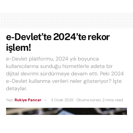
e-Devlet’te 2024’te rekor
işlem!
e-Devlet platformu, 2024 yılı boyunca
kullanıcılarına sunduğu hizmetlerle adeta bir
dijital devrimi sürdürmeye devam etti. Peki 2024
e-Devlet kullanma verileri neler gösteriyor? İşte
detaylar.
Yazı:
Rukiye Pancar
3 Ocak 2025
Okuma süresi: 2 mins read