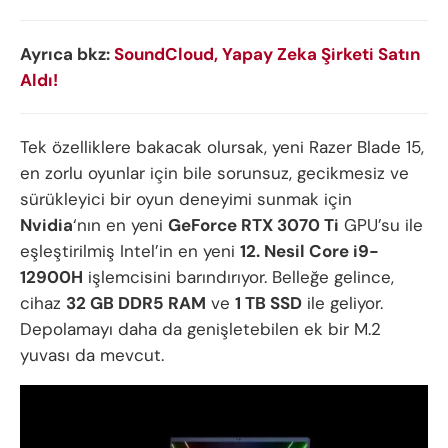
Ayrıca bkz:
SoundCloud, Yapay Zeka Şirketi Satın
Aldı!
Tek özelliklere bakacak olursak, yeni Razer Blade 15,
en zorlu oyunlar için bile sorunsuz, gecikmesiz ve
sürükleyici bir oyun deneyimi sunmak için
Nvidia
‘nın en yeni
GeForce RTX 3070 Ti
GPU’su ile
eşleştirilmiş Intel’in en yeni
12. Nesil Core i9-
12900H
işlemcisini barındırıyor. Belleğe gelince,
cihaz
32 GB DDR5 RAM
ve
1 TB SSD
ile geliyor.
Depolamayı daha da genişletebilen ek bir M.2
yuvası da mevcut.