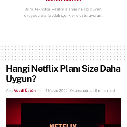
Bilim, teknoloji, yazılım alanlarına ilgi duyan,
okuyuculara faydalı içerikler oluşturuyorum.
Hangi Netflix Planı Size Daha
Uygun?
Yazı:
Vecdi Üstün
4 Mayıs 2022
Okuma süresi: 5 mins read