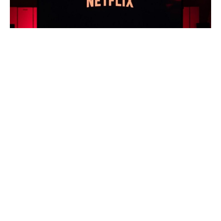
Netflix
‘e abone olmayı mı düşünüyorsunuz? Hangi
Netflix planı size daha uygun? Hesabınızı
kullanacak kişi sayısının, bütçenizin ve diğer
ayrıntıların da hesaba katılarak hazırlandığı bu
rehberde sizin için en iyi planın hangisi olduğunu
öğrenebilirsiniz.
İlginizi Çekebilir:
NETFLIX 10 Yılda İlk Defa
Kullanıcı Kaybetti!
Türkiye’de aylık abonelik yöntemi ile film veya dizi
izleyebileceğiniz en popüler platformlardan birisi