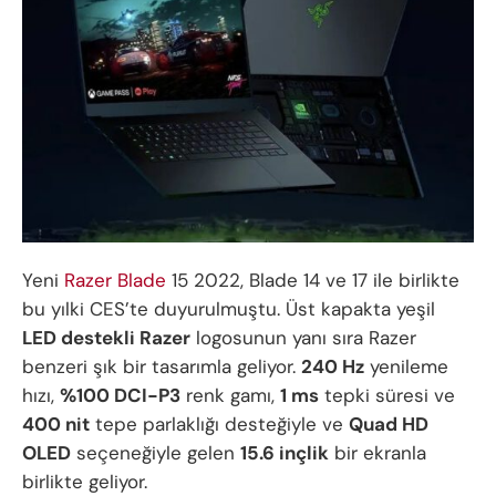
Yeni
Razer Blade
15 2022, Blade 14 ve 17 ile birlikte
bu yılki CES’te duyurulmuştu. Üst kapakta yeşil
LED destekli Razer
logosunun yanı sıra Razer
benzeri şık bir tasarımla geliyor.
240 Hz
yenileme
hızı,
%100 DCI-P3
renk gamı,
1 ms
tepki süresi ve
400 nit
tepe parlaklığı desteğiyle ve
Quad HD
OLED
seçeneğiyle gelen
15.6 inçlik
bir ekranla
birlikte geliyor.