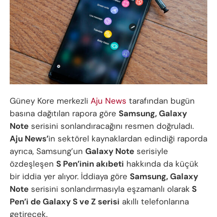
Güney Kore merkezli
Aju News
tarafından bugün
basına dağıtılan rapora göre
Samsung, Galaxy
Note
serisini sonlandıracağını resmen doğruladı.
Aju News’
in sektörel kaynaklardan edindiği raporda
ayrıca, Samsung’un
Galaxy Note
serisiyle
özdeşleşen
S Pen’inin akıbeti
hakkında da küçük
bir iddia yer alıyor. İddiaya göre
Samsung, Galaxy
Note
serisini sonlandırmasıyla eşzamanlı olarak
S
Pen’i de Galaxy S ve Z serisi
akıllı telefonlarına
getirecek.