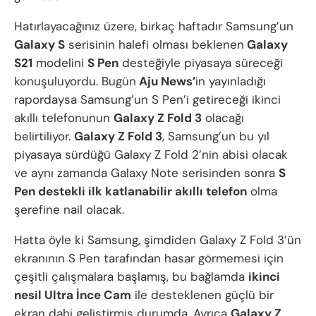
Hatırlayacağınız üzere, birkaç haftadır Samsung’un
Galaxy S
serisinin halefi olması beklenen
Galaxy
S21
modelini
S Pen
desteğiyle piyasaya süreceği
konuşuluyordu. Bugün
Aju News’
in yayınladığı
rapordaysa Samsung’un S Pen’i getireceği ikinci
akıllı telefonunun
Galaxy Z Fold 3
olacağı
belirtiliyor.
Galaxy Z Fold 3
, Samsung’un bu yıl
piyasaya sürdüğü Galaxy Z Fold 2’nin abisi olacak
ve aynı zamanda Galaxy Note serisinden sonra
S
Pen destekli ilk katlanabilir akıllı telefon
olma
şerefine nail olacak.
Hatta öyle ki Samsung, şimdiden Galaxy Z Fold 3’ün
ekranının S Pen tarafından hasar görmemesi için
çeşitli çalışmalara başlamış, bu bağlamda
ikinci
nesil Ultra İnce Cam
ile desteklenen güçlü bir
ekran dahi geliştirmiş durumda. Ayrıca
Galaxy Z